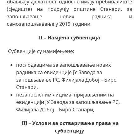
обављају дјелатност, односно имају пребивалиште
(сједиште) на подручју општине Станари, за
запошљавање нових радника и
самозапошљавање у 2019. години.
II – Намјена субвенција
Субвенције су намијењене:
послодавцима за запошљавање нових
радника са евиденције ЈУ Завода за
запошљавање РС, Филијала Добој – Биро
Станари,
незапосленим лицима, пријављеним на
евиденцији ЈУ Завода за запошљавање РС,
Филијала Добој – Биро Станари,
III – Услови за остваривање права на
субвенцију