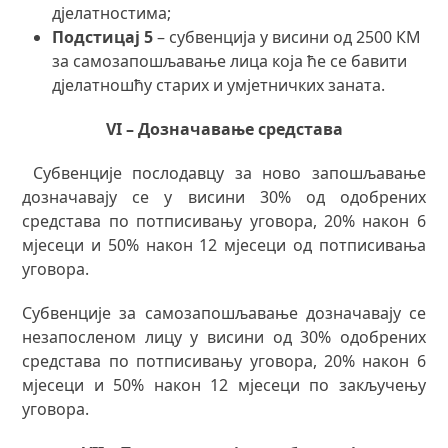
дјелатностима;
Подстицај 5
– субвенција у висини од 2500 КМ
за самозапошљавање лица која ће се бавити
дјелатношћу старих и умјетничких заната.
V
I
– Дозначавање средстава
Субвенције послодавцу за ново запошљавање
дозначавају се у висини 30% од одобрених
средстава по потписивању уговора, 20% након 6
мјесеци и 50% након 12 мјесеци од потписивања
уговора.
Субвенције за самозапошљавање дозначавају се
незапосленом лицу у висини од 30% одобрених
средстава по потписивању уговора, 20% након 6
мјесеци и 50% након 12 мјесеци по закључењу
уговора.