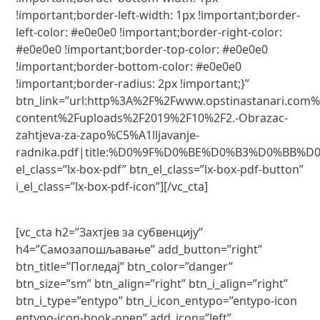
!important;border-left-width: 1px !important;border-
left-color: #e0e0e0 !important;border-right-color:
#e0e0e0 !important;border-top-color: #e0e0e0
!important;border-bottom-color: #e0e0e0
!important;border-radius: 2px !important;}”
btn_link=”url:http%3A%2F%2Fwww.opstinastanari.com
content%2Fuploads%2F2019%2F10%2F2.-Obrazac-
zahtjeva-za-zapo%C5%A1lljavanje-
radnika.pdf|title:%D0%9F%D0%BE%D0%B3%D0%BB%D
el_class=”lx-box-pdf” btn_el_class=”lx-box-pdf-button”
i_el_class=”lx-box-pdf-icon”][/vc_cta]
[vc_cta h2=”Захтјев за субвенцију”
h4=”Самозапошљавање” add_button=”right”
btn_title=”Погледај” btn_color=”danger”
btn_size=”sm” btn_align=”right” btn_i_align=”right”
btn_i_type=”entypo” btn_i_icon_entypo=”entypo-icon
entypo-icon-book-open” add_icon=”left”