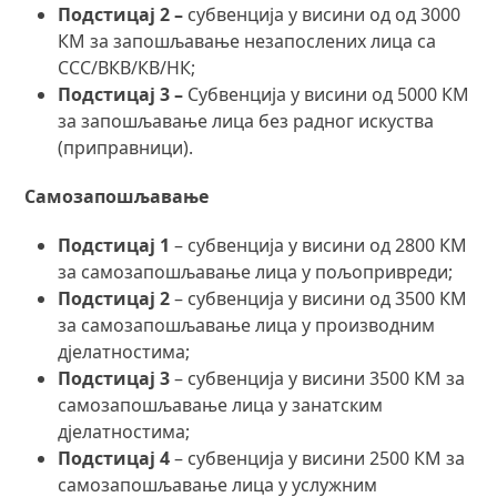
Подстицај 2 –
субвенција у висини од од 3000
КМ за запошљавање незапослених лица са
ССС/ВКВ/КВ/НК;
Подстицај 3 –
Субвенција у висини од 5000 КМ
за запошљавање лица без радног искуства
(приправници).
Самозапошљавање
Подстицај 1
– субвенција у висини од 2800 КМ
за самозапошљавање лица у пољопривреди;
Подстицај 2
– субвенција у висини од 3500 КМ
за самозапошљавање лица у производним
дјелатностима;
Подстицај 3
– субвенција у висини 3500 КМ за
самозапошљавање лица у занатским
дјелатностима;
Подстицај 4
– субвенција у висини 2500 КМ за
самозапошљавање лица у услужним