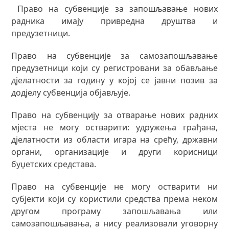
Право на субвенције за запошљавање нових
радника имају привредна друштва и
предузетници.
Право на субвенције за самозапошљавање
предузетници који су регистровани за обављање
дјелатности за годину у којој се јавни позив за
додјелу субвенција објављује.
Право на субвенцију за отварање нових радних
мјеста не могу остварити: удружења грађана,
дјелатности из области игара на срећу, државни
органи, организације и други корисници
буџетских средстава.
Право на субвенције не могу остварити ни
субјекти који су користили средства према неком
другом програму запошљавања или
самозапошљавања, а нису реализовали уговорну