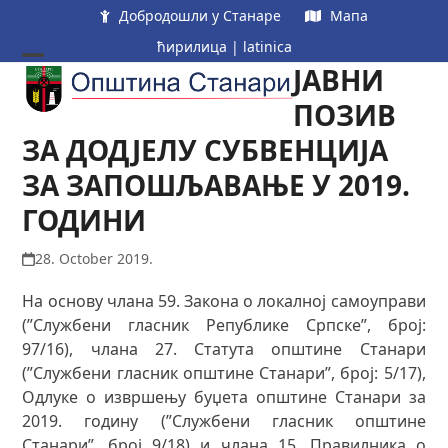
Skip
Добродошли у Станаре
Мапа
to
ћирилица
|
latinica
content
ЈАВНИ
Open
Close
mobile
mobile
ПОЗИВ
menu
menu
ЗА ДОДЈЕЛУ СУБВЕНЦИЈА
ЗА ЗАПОШЉАВАЊЕ У 2019.
ГОДИНИ
28. October 2019.
На основу члана 59. Закона о локалној самоуправи
(”Службени гласник Републике Српске”, број:
97/16), чланa 27. Статута општине Станари
(”Службени гласник општине Станари”, број: 5/17),
Одлуке о извршењу буџета општине Станари за
2019. годину (”Службени гласник општине
Станари”, број 9/18) и члана 15. Правилника о