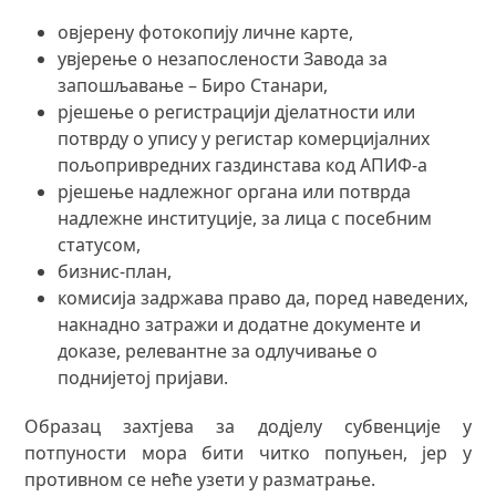
овјерену фотокопију личне карте,
увјерење о незапослености Завода за
запошљавање – Биро Станари,
рјешење о регистрацији дјелатности или
потврду о упису у регистар комерцијалних
пољопривредних газдинстава код АПИФ-а
рјешење надлежног органа или потврда
надлежне институције, за лица с посебним
статусом,
бизнис-план,
комисија задржава право да, поред наведених,
накнадно затражи и додатне документе и
доказе, релевантне за одлучивање о
поднијетој пријави.
Образац захтјева за додјелу субвенције у
потпуности мора бити читко попуњен, јер у
противном се неће узети у разматрање.