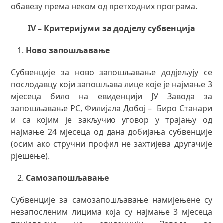
обавезу према неком од претходних програма.
IV – Критеријуми за додјелу субвенција
Ново запошљавање
Субвенције за ново запошљавање додјељују се
послодавцу који запошљава лице које је најмање 3
мјесецa било на евиденцији ЈУ Завода за
запошљавање РС, Филијала Добој – Биро Станари
и са којим је закључио уговор у трајању од
најмање 24 мјесеца од дана добијања субвенције
(осим ако стручни профил не захтијева другачије
рјешење).
Самозапошљавање
Субвенције за самозапошљавање намијењене су
незапосленим лицима која су најмање 3 мјесеца