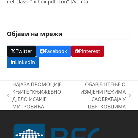
i_el_class=”lx-box-pdf-icon”][/vc_cta]
Објави на мрежи
Twitter
Facebook
Pinterest
LinkedIn
НАЈАВА ПРОМОЦИЈЕ
ОБАВЈЕШТЕЊЕ О
КЊИГЕ “КЊИЖЕВНО
ИЗМЈЕНИ РЕЖИМА
previous
next
ДЈЕЛО ИСАИЈЕ
САОБРАЋАЈА У
post:
post:
МИТРОВИЋА”
ЦВРТКОВЦИМА