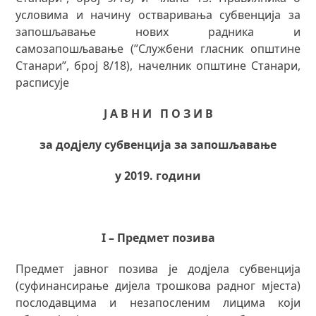
условима и начину остваривања субвенција за
запошљавање нових радника и
самозапошљавање (”Службени гласник општине
Станари”, број 8/18), начелник општине Станари,
расписује
Ј А В Н И П О З И В
за додјелу субвенција за запошљавање
у 201
9
. години
I – Предмет позива
Предмет јавног позива је додјела субвенција
(суфинансирање дијела трошкова радног мјеста)
послодавцима и незапосленим лицима који