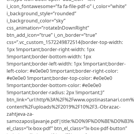
i_icon_fontawesome=”fa fa-file-pdf-o” i_color=”white”
i_background_style=”rounded”
i_background_color=”sky”
css_animation=”rotateInDownRight”
btn_add_icon=”true” i_on_border=”true”
css=”.vc_custom_1572249872514{border-top-width:
1px !important;border-right-width: 1px
!important;border-bottom-width: 1px
!important;border-left-width: 1px !important;border-
left-color: #e0e0e0 !important;border-right-color:
#e0e0e0 !important;border-top-color: #e0e0e0
!important;border-bottom-color: #e0e0e0
!important;border-radius: 2px !important;}”
btn_link=”url:http%3A%2F%2Fwww.opstinastanari.com
content%2Fuploads%2F2019%2F10%2F3.-Obrazac-
zahtjeva-za-
samozaposljavanje.pdf|title:%D0%9F%D0%BE%D0%B
el_class=”lx-box-pdf” btn_el_class=”lx-box-pdf-button”