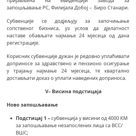
пријављена на евиденцији Завода за
запошљавање РС, Филијала Добој – Биро Станари.
Субвенције се додјељују за започињање
сопственог бизниса, уз услов да дјелатност
наставе обављати најмање 24 мјесеца од дана
регистрације.
Корисник субвенције дужан је редовно уплаћивати
доприносе за здравствено и пензионо осигурање
у трајању најмање 24 мјесеца, те квартално
достављати доказ о уплати наведених доприноса.
V
– Висина подстицаја
Ново запошљавање
Подстицај 1 –
субвенција у висини од 4000 КМ
за запошљавање незапослених лица са ВСС/
ВШС;