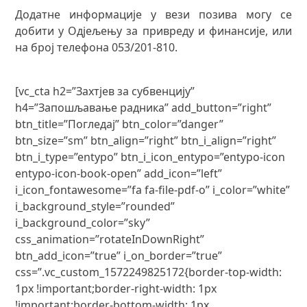
Додатне информације у вези позива могу се
добити у Одјељењу за привреду и финансије, или
на број телефона 053/201-810.
[vc_cta h2=”Захтјев за субвенцију”
h4=”Запошљавање радника” add_button=”right”
btn_title=”Погледај” btn_color=”danger”
btn_size=”sm” btn_align=”right” btn_i_align=”right”
btn_i_type=”entypo” btn_i_icon_entypo=”entypo-icon
entypo-icon-book-open” add_icon=”left”
i_icon_fontawesome=”fa fa-file-pdf-o” i_color=”white”
i_background_style=”rounded”
i_background_color=”sky”
css_animation=”rotateInDownRight”
btn_add_icon=”true” i_on_border=”true”
css=”.vc_custom_1572249825172{border-top-width:
1px !important;border-right-width: 1px
!important;border-bottom-width: 1px