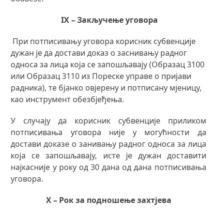
IX
– Закључење уговора
При потписивању уговора корисник субвенције
дужан је да достави доказ о заснивању радног
односа за лица која се запошљавају (Образац 3100
или Образац 3110 из Пореске управе о пријави
радника), те бјанко овјерену и потписану мјеницу,
као инструмент обезбјеђења.
У случају да корисник субвенције приликом
потписивања уговора није у могућности да
достави доказе о занивању радног односа за лица
која се запошљавају, исте је дужан доставити
најкасније у року од 30 дана од дана потписивања
уговора.
X – Рок за подношење захтјева