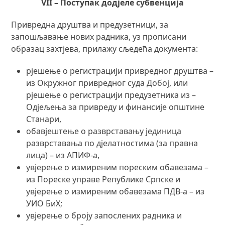
VI
I
– Поступак додјеле субвенција
Привредна друштва и предузетници, за
запошљавање нових радника, уз прописани
образац захтјева, прилажу сљедећа документа:
рјешење о регистрацији привредног друштва –
из Окружног привредног суда Добој, или
рјешење о регистрацији предузетника из –
Одјељења за привреду и финансије општине
Станари,
обавјештење о разврставању јединица
разврставања по дјелатностима (за правна
лица) – из АПИФ-а,
увјерење о измиреним пореским обавезама –
из Пореске управе Републике Српске и
увјерење о измиреним обавезама ПДВ-а – из
УИО БиХ;
увјерење о броју запослених радника и