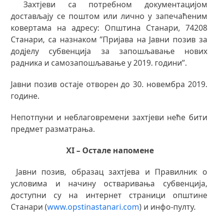
Захтјеви са потребном документацијом
достављају се поштом или лично у запечаћеним
ковертама на адресу: Општина Станари, 74208
Станари, са назнаком ”Пријава на Јавни позив за
додјелу субвенција за запошљавање нових
радника и самозапошљавање у 2019. години”.
Јавни позив остаје отворен до 30. новембра 2019.
године.
Непотпуни и неблаговремени захтјеви неће бити
предмет разматрања.
XI – Остале напомене
Јавни позив, образац захтјева и Правилник о
условима и начину остваривања субвенција,
доступни су на интернет страници општине
Станари (
www.opstinastanari.com
) и инфо-пулту.