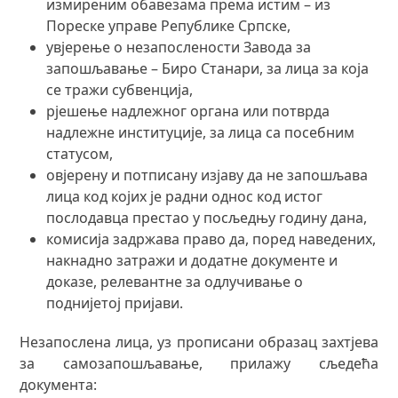
измиреним обавезама према истим – из
Пореске управе Републике Српске,
увјерење о незапослености Завода за
запошљавање – Биро Станари, за лица за која
се тражи субвенција,
рјешење надлежног органа или потврда
надлежне институције, за лица са посебним
статусом,
овјерену и потписану изјаву да не запошљава
лица код којих је радни однос код истог
послодавца престао у посљедњу годину дана,
комисија задржава право да, поред наведених,
накнадно затражи и додатне документе и
доказе, релевантне за одлучивање о
поднијетој пријави.
Незапослена лица, уз прописани образац захтјева
за самозапошљавање, прилажу сљедећа
документа: