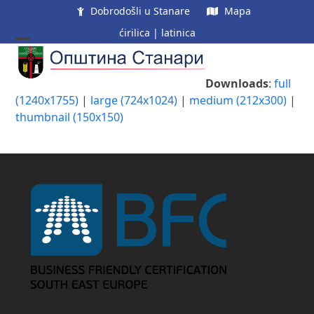
Skip
Dobrodošli u Stanare
Mapa
to
ćirilica
|
latinica
content
Open
Close
mobile
mobile
Downloads
:
full
menu
menu
(1240x1755)
|
large (724x1024)
|
medium (212x300)
|
thumbnail (150x150)