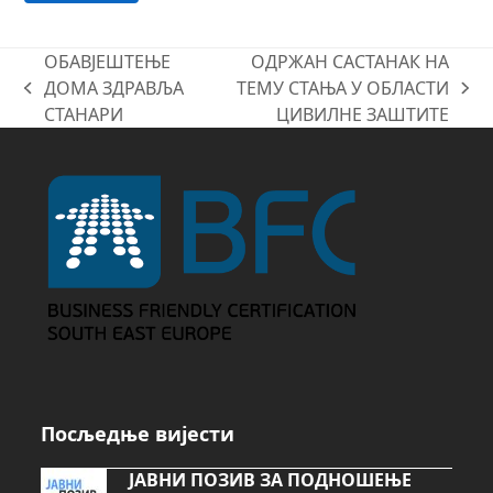
ОБАВЈЕШТЕЊЕ
ОДРЖАН САСТАНАК НА
ДОМА ЗДРАВЉА
ТЕМУ СТАЊА У ОБЛАСТИ
previous
next
СТАНАРИ
ЦИВИЛНЕ ЗАШТИТЕ
post:
post:
Посљедње вијести
ЈАВНИ ПОЗИВ ЗА ПОДНОШЕЊЕ