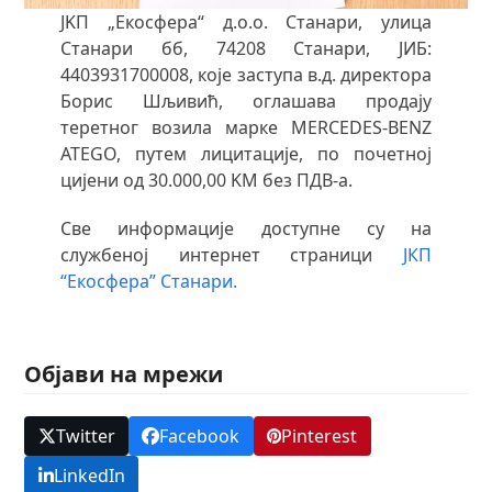
ЈKП „Екосфера“ д.о.о. Станари, улица
Станари бб, 74208 Станари, ЈИБ:
4403931700008, које заступа в.д. директора
Борис Шљивић, оглашава продају
теретног возила марке MERCEDES-BENZ
ATEGO, путем лицитације, по почетној
цијени од 30.000,00 KМ без ПДВ-а.
Све информације доступне су на
службеној интернет страници
ЈКП
“Екосфера” Станари.
Објави на мрежи
Twitter
Facebook
Pinterest
LinkedIn