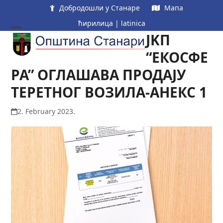
Skip
Добродошли у Станаре
Мапа
to
ћирилица
|
latinica
content
ЈKП
Open
Close
mobile
mobile
“ЕКОСФЕ
menu
menu
РА” ОГЛАШАВА ПРОДАЈУ
ТЕРЕТНОГ ВОЗИЛА-АНЕКС 1
2. February 2023.