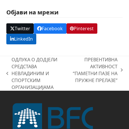
Објави на мрежи
Twitter
Facebook
Pinterest
LinkedIn
ОДЛУКА О ДОДЈЕЛИ
ПРЕВЕНТИВНА
СРЕДСТАВА
АКТИВНОСТ
next
НЕВЛАДИНИМ И
“ПАМЕТНИ ПАЗЕ НА
previous
post:
СПОРТСКИМ
ПРУЖНЕ ПРЕЛАЗЕ”
post:
ОРГАНИЗАЦИЈАМА