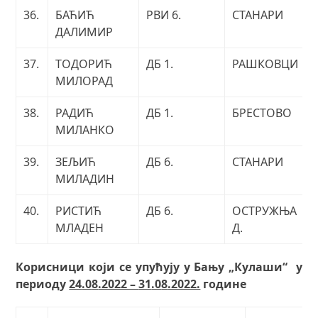
36.
БАЋИЋ
РВИ 6.
СТАНАРИ
ДАЛИМИР
37.
ТОДОРИЋ
ДБ 1.
РАШКОВЦИ
МИЛОРАД
38.
РАДИЋ
ДБ 1.
БРЕСТОВО
МИЛАНКО
39.
ЗЕЉИЋ
ДБ 6.
СТАНАРИ
МИЛАДИН
40.
РИСТИЋ
ДБ 6.
ОСТРУЖЊА
МЛАДЕН
Д.
Корисници који се упућују у Бању „Кулаши“ у
периоду
24
.0
8
.2022 –
31
.0
8
.2022.
године