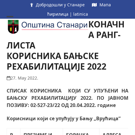
Skip
Добродошли у Станаре
Мапа
to
ћирилица
|
latinica
content
КОНАЧН
Open
Close
mobile
mobile
А РАНГ-
menu
menu
ЛИСТА
КОРИСНИКА БАЊСКЕ
РЕХАБИЛИТАЦИЈЕ 2022
27. May 2022.
СПИСАК КОРИСНИКА КОЈИ СУ УПУЋЕНИ НА
БАЊСКУ РЕХАБИЛИТАЦИЈУ 2022. ПО ЈАВНОМ
ПОЗИВУ: 02-527-23/22 ОД 20.04.2022. године
Корисници који се упућују у Бању „Врућица“