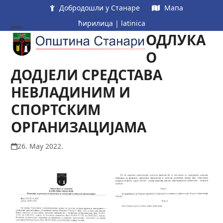
Skip
Добродошли у Станаре
Мапа
to
ћирилица
|
latinica
content
ОДЛУКА
Open
Close
mobile
mobile
О
menu
menu
ДОДЈЕЛИ СРЕДСТАВА
НЕВЛАДИНИМ И
СПОРТСКИМ
ОРГАНИЗАЦИЈАМА
26. May 2022.