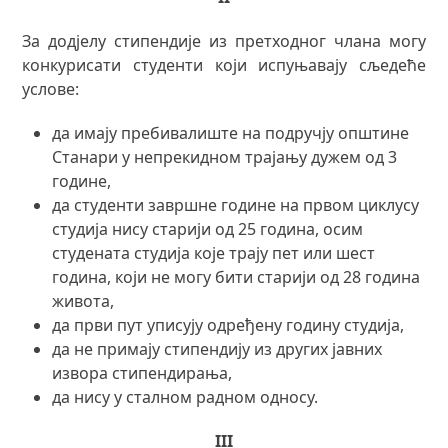
За додјелу стипендије из претходног члана могу
конкурисати студенти који испуњавају сљедеће
услове:
да имају пребивалиште на подручју општине
Станари у непрекидном трајању дужем од 3
године,
да студенти завршне године на првом циклусу
студија нису старији од 25 година, осим
студената студија које трају пет или шест
година, који не могу бити старији од 28 година
живота,
да први пут уписују одређену годину студија,
да не примају стипендију из других јавних
извора стипендирања,
да нису у сталном радном односу.
III