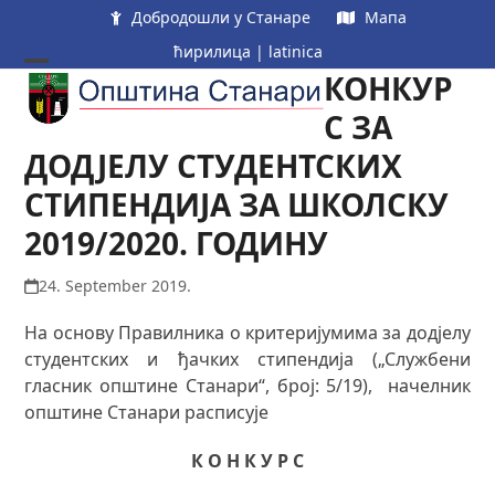
Skip
Добродошли у Станаре
Мапа
to
ћирилица
|
latinica
content
КОНКУР
Open
Close
mobile
mobile
С ЗА
menu
menu
ДОДЈЕЛУ СТУДЕНТСКИХ
СТИПЕНДИЈА ЗА ШКОЛСКУ
2019/2020. ГОДИНУ
24. September 2019.
На основу Правилника о критеријумима за додјелу
студентских и ђачких стипендија („Службени
гласник општине Станари“, број: 5/19), начелник
општине Станари расписује
К О Н К У Р С