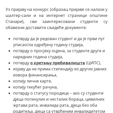
Уз пријаву на конкурс (образац пријаве се налази у
шалтер-сали и на интернет страници општине
Станари), сви заинтересовани студенти су
обавезни доставити сљедеће документе:
потврду да је редован студент и да је први пут
уписао/ла одређену годину студија,
потврду о просјеку оцјена, за студенте друге и
наредних година студија,
потврду
о кретању пребивалишта
(ЦИПС),
изјаву да не прима стипендију из других јавних
извора финансирања,
копију личне карте,
копију текућег рачуна,
потврду о статусу породице – ако су студенти
дјеца погинулих и несталих бораца, цивилних
жртава рата, инвалида рата, дјеца без оба
родитеља, дјеца са утврђеним инвалидитетом