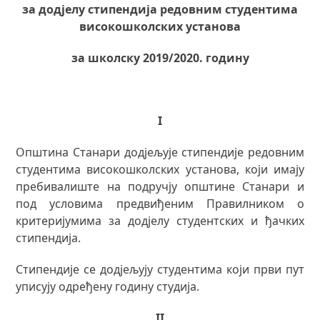
за додјелу стипендија редовним студентима
високошколских установа
за школску 2019/2020. годину
I
Општина Станари додјељује стипендије редовним
студентима високошколских установа, који имају
пребивалиште на подручју општине Станари и
под условима предвиђеним Правилником о
критеријумима за додјелу студентских и ђачких
стипендија.
Стипендије се додјељују студентима који први пут
уписују одређену годину студија.
II