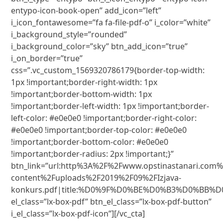
entypo-icon-book-open” add_icon=”left”
i_icon_fontawesome=”fa fa-file-pdf-o” i_color=”white”
i_background_style=”rounded”
i_background_color=”sky” btn_add_icon=”true”
i_on_border=”true”
css=”.vc_custom_1569320786179{border-top-width:
1px !important;border-right-width: 1px
!important;border-bottom-width: 1px
!important;border-left-width: 1px !important;border-
left-color: #e0e0e0 !important;border-right-color:
#e0e0e0 !important;border-top-color: #e0e0e0
!important;border-bottom-color: #e0e0e0
!important;border-radius: 2px !important;}”
btn_link=”url:http%3A%2F%2Fwww.opstinastanari.com
content%2Fuploads%2F2019%2F09%2FIzjava-
konkurs.pdf|title:%D0%9F%D0%BE%D0%B3%D0%BB%D
el_class=”lx-box-pdf” btn_el_class=”lx-box-pdf-button”
i_el_class=”lx-box-pdf-icon”][/vc_cta]