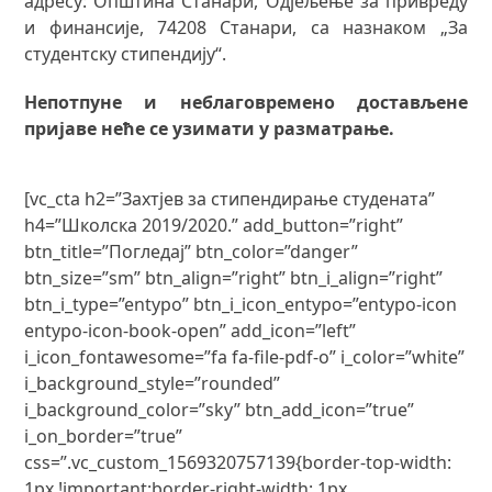
адресу: Општина Станари, Одјељење за привреду
и финансије, 74208 Станари, са назнаком „За
студентску стипендију“.
Непотпуне и неблаговремено достављене
пријаве неће се узимати у разматрање.
[vc_cta h2=”Захтјев за стипендирање студената”
h4=”Школска 2019/2020.” add_button=”right”
btn_title=”Погледај” btn_color=”danger”
btn_size=”sm” btn_align=”right” btn_i_align=”right”
btn_i_type=”entypo” btn_i_icon_entypo=”entypo-icon
entypo-icon-book-open” add_icon=”left”
i_icon_fontawesome=”fa fa-file-pdf-o” i_color=”white”
i_background_style=”rounded”
i_background_color=”sky” btn_add_icon=”true”
i_on_border=”true”
css=”.vc_custom_1569320757139{border-top-width:
1px !important;border-right-width: 1px