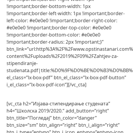
!important;border-bottom-width: 1px
!important;border-left-width: 1px !important;border-
left-color: #e0e0e0 !important;border-right-color:
#e0e0e0 !important;border-top-color: #e0e0e0
!important;border-bottom-color: #e0e0e0
!important;border-radius: 2px !important;}”
btn_link=”url:http%3A%2F%2Fwww.opstinastanari.com
content%2Fuploads%2F2019%2F09%2FZahtjev-za-
stipendiranje-
studenata.pdf|title:%D0%9F%D0%BE%D0%B3%D0%BB
el_class=”lx-box-pdf” btn_el_class=”lx-box-pdf-button”
i_el_class=”lx-box-pdf-icon”][/vc_cta]
[vc_cta h2=”Изјава-стипендирање студената”
h4=”Школска 2019/2020.” add_button=”right”
btn_title=”Погледај” btn_color=”danger”
btn_size=”sm” btn_align=”right” btn_i_align=”right”
btn_i_type=”entypo” btn_i_icon_entypo=”entypo-icon