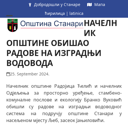
Skip
Добродошли у Станаре
Мапа
to
ћирилица
|
latinica
content
НАЧЕЛН
Open
Close
mobile
mobile
ИК
menu
menu
ОПШТИНЕ ОБИШАО
РАДОВЕ НА ИЗГРАДЊИ
ВОДОВОДА
25. September 2024.
Начелник општине Радојица Ћелић и начелник
Одјељења за просторно уређење, стамбено-
комуналне послове и екологију Бранко Вуковић
обишли су радове на изградњи водоводног
система на подручју општине Станари у
насељеном мјесту Љеб, засеок Јањиловићи.