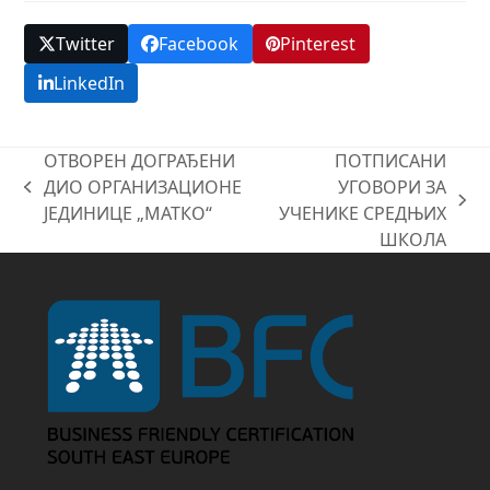
Twitter
Facebook
Pinterest
LinkedIn
ОТВОРЕН ДОГРАЂЕНИ
ПОТПИСАНИ
ДИО ОРГАНИЗАЦИОНЕ
УГОВОРИ ЗА
previous
next
ЈЕДИНИЦЕ „МАТКО“
УЧЕНИКЕ СРЕДЊИХ
post:
post:
ШКОЛА