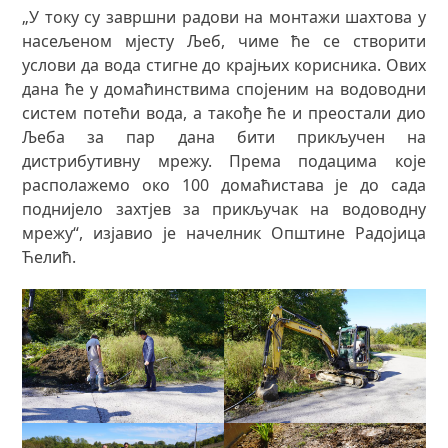
„У току су завршни радови на монтажи шахтова у
насељеном мјесту Љеб, чиме ће се створити
услови да вода стигне до крајњих корисника. Ових
дана ће у домаћинствима спојеним на водоводни
систем потећи вода, а такође ће и преостали дио
Љеба за пар дана бити прикључен на
дистрибутивну мрежу. Према подацима које
располажемо око 100 домаћистава је до сада
поднијело захтјев за прикључак на водоводну
мрежу“, изјавио је начелник Општине Радојица
Ћелић.