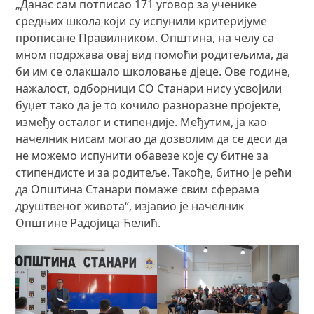
„Данас сам потписао 171 уговор за ученике
средњих школа који су испунили критеријуме
прописане Правилником. Општина, на челу са
мном подржава овај вид помоћи родитељима, да
би им се олакшало школовање дјеце. Ове године,
нажалост, одборници СО Станари нису усвојили
буџет тако да је то кочило разноразне пројекте,
између осталог и стипендије. Међутим, ја као
начелник нисам могао да дозволим да се деси да
не можемо испунити обавезе које су битне за
стипендисте и за родитеље. Такође, битно је рећи
да Општина Станари помаже свим сферама
друштвеног живота“, изјавио је начелник
Општине Радојица Ћелић.