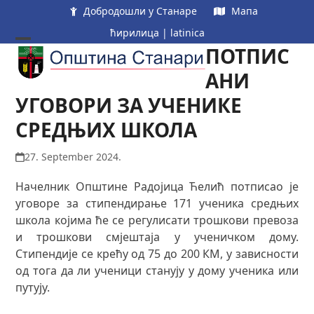
Skip
Добродошли у Станаре
Мапа
to
ћирилица
|
latinica
content
ПОТПИС
Open
Close
mobile
mobile
АНИ
menu
menu
УГОВОРИ ЗА УЧЕНИКЕ
СРЕДЊИХ ШКОЛА
27. September 2024.
Начелник Општине Радојица Ћелић потписао је
уговоре за стипендирање 171 ученика средњих
школа којима ће се регулисати трошкови превоза
и трошкови смјештаја у ученичком дому.
Стипендије се крећу од 75 до 200 КМ, у зависности
од тога да ли ученици станују у дому ученика или
путују.