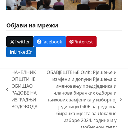
Објави на мрежи
Twitter
Facebook
Pinterest
LinkedIn
НАЧЕЛНИК
ОБАВЈЕШТЕЊЕ ОИК: Рјешење и
ОПШТИНЕ
измјени и допуни Рјешења о
ОБИШАО
именовању предсједника и
previous
РАДОВЕ НА
чланова бирачких одбора и
post:
ИЗГРАДЊИ
њихових замјеника у изборној
next
ВОДОВОДА
јединици 040Б за редовна
post:
бирачка мјеста за Локалне
изборе 2024. године и у
мобилном тиму