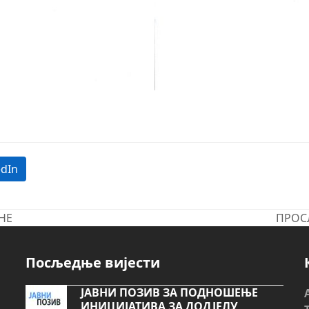
edIn
НЕ
ПРОС
next
post:
Посљедње вијести
ЈАВНИ ПОЗИВ ЗА ПОДНОШЕЊЕ
ИНИЦИЈАТИВА ЗА ДОДЈЕЛУ