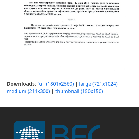
Downloads
:
full (1801x2560)
|
large (721x1024)
|
medium (211x300)
|
thumbnail (150x150)