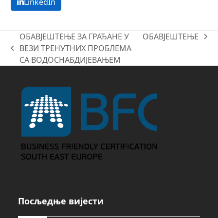
LinkedIn
ОБАВЈЕШТЕЊЕ ЗА ГРАЂАНЕ У
ОБАВЈЕШТЕЊЕ
next
ВЕЗИ ТРЕНУТНИХ ПРОБЛЕМА
previous
post:
СА ВОДОСНАБДИЈЕВАЊЕМ
post:
Посљедње вијести