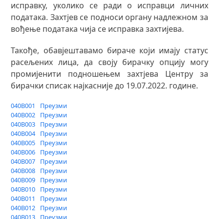
исправку, уколико се ради о исправци личних
података. Захтјев се подноси органу надлежном за
вођење података чија се исправка захтијева.
Такође, обавјештавамо бираче који имају статус
расељених лица, да своју бирачку опцију могу
промијенити подношењем захтјева Центру за
бирачки списак најкасније до 19.07.2022. године.
040B001
Преузми
040B002
Преузми
040B003
Преузми
040B004
Преузми
040B005
Преузми
040B006
Преузми
040B007
Преузми
040B008
Преузми
040B009
Преузми
040B010
Преузми
040B011
Преузми
040B012
Преузми
040B013
Преузми