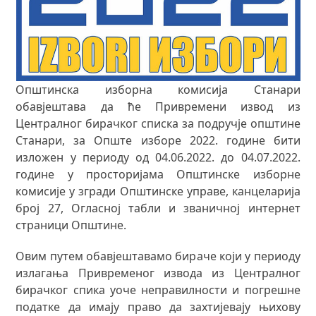
Општинска изборна комисија Станари
обавјештава да ће Привремени извод из
Централног бирачког списка за подручје општине
Станари, за Опште изборе 2022. године бити
изложен у периоду од 04.06.2022. до 04.07.2022.
године у просторијама Општинске изборне
комисије у згради Општинске управе, канцеларија
број 27, Огласној табли и званичној интернет
страници Општине.
Овим путем обавјештавамо бираче који у периоду
излагања Привременог извода из Централног
бирачког спика уоче неправилности и погрешне
податке да имају право да захтијевају њихову