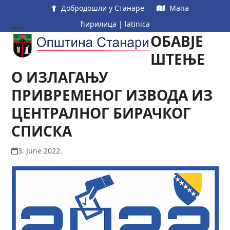
Skip
Добродошли у Станаре
Мапа
to
ћирилица
|
latinica
content
ОБАВЈЕ
Open
Close
mobile
mobile
ШТЕЊЕ
menu
menu
О ИЗЛАГАЊУ
ПРИВРЕМЕНОГ ИЗВОДА ИЗ
ЦЕНТРАЛНОГ БИРАЧКОГ
СПИСКА
3. June 2022.