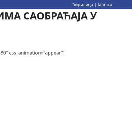
ћирилица
|
latinica
ИМА САОБРАЋАЈА У
580″ css_animation=”appear”]