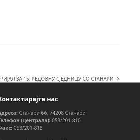
РИЈАЛ ЗА 15. РЕДОВНУ СЈЕДНИЦУ СО СТАНАРИ
Контактирајте нас
Адреса:
Станари бб, 74208 Станари
Телефон (централа):
053/201-810
Факс:
053/201-818