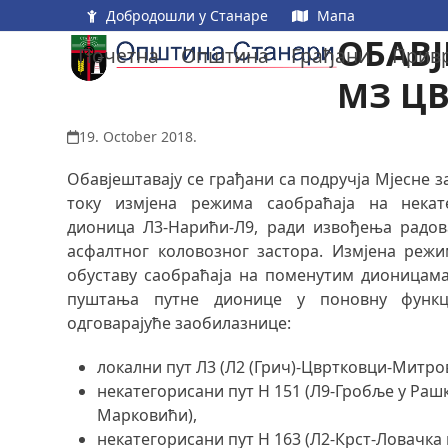
Skip
Добродошли у Станаре
Мапа
to
ОБАВЈ
Почетна
Општина
Грађани
Прив
content
МЗ Ц
19. October 2018.
Обавјештавају се грађани са подручја Мјесне з
току измјена режима саобраћаја на некате
дионица Л3-Нарићи-Л9, ради извођења радо
асфалтног коловозног застора. Измјена реж
обуставу саобраћаја на поменутим дионицам
пуштања путне дионице у поновну функци
одговарајуће заобилазнице:
локални пут Л3 (Л2 (Грич)-Цвртковци-Митро
некатегорисани пут Н 151 (Л9-Гробље у Ра
Марковићи),
некатегорисани пут Н 163 (Л2-Крст-Ловачка 