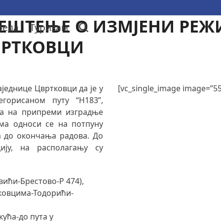
ЕШТЕЊЕ О ИЗМЈЕНИ РЕЖ
реда
Туризам
ВРТКОВЦИ
аједнице Цвртковци да је у
[vc_single_image image=”5
горисаном путу “Н183”,
ва на припреми изградње
има односи се на потпуну
а до окончања радова. До
ју, на располагању су
вићи-Брестово-Р 474),
шковцима-Тодорићи-
кућа-до пута у