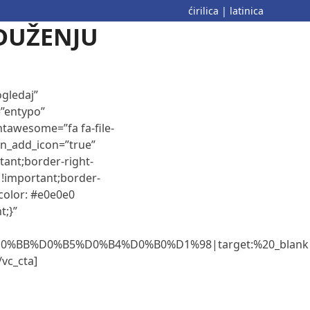
ćirilica
|
latinica
DUŽENJU
ogledaj”
=”entypo”
ntawesome=”fa fa-file-
tn_add_icon=”true”
ant;border-right-
 !important;border-
-color: #e0e0e0
t;}”
%D0%BB%D0%B5%D0%B4%D0%B0%D1%98|target:%20_blank
/vc_cta]