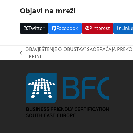
Objavi na mreži
Twitter
Facebook
Pinterest
Link
OBAVJEŠTENJE O OBUSTAVI SAOBRAĆAJA PREKO 
previous
UKRINI
post: