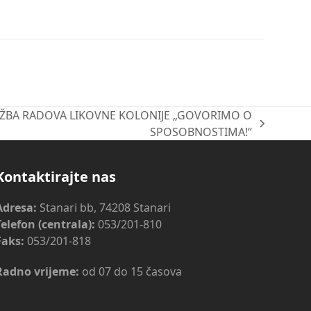
ŽBA RADOVA LIKOVNE KOLONIJE „GOVORIMO O
SPOSOBNOSTIMA!“
Kontaktirajte nas
Adresa:
Stanari bb, 74208 Stanari
Telefon (centrala):
053/201-810
Faks:
053/201-818
Radno vrijeme:
od 07 do 15 časova