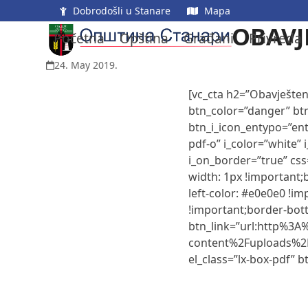
Skip
Dobrodošli u Stanare
Mapa
to
OBAVJ
Početna
Opština
Građani
Privreda
content
24. May 2019.
[vc_cta h2=”Obavješten
btn_color=”danger” btn
btn_i_icon_entypo=”ent
pdf-o” i_color=”white”
i_on_border=”true” cs
width: 1px !important;
left-color: #e0e0e0 !i
!important;border-bott
btn_link=”url:http%3
content%2Fuploads%
el_class=”lx-box-pdf” b