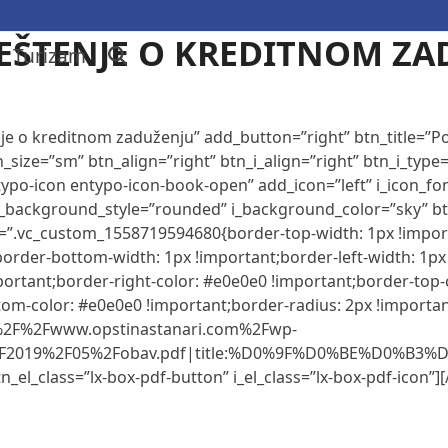
EŠTENJE O KREDITNOM ZA
Turizam
je o kreditnom zaduženju” add_button=”right” btn_title=”P
_size=”sm” btn_align=”right” btn_i_align=”right” btn_i_type
ypo-icon entypo-icon-book-open” add_icon=”left” i_icon_fo
 i_background_style=”rounded” i_background_color=”sky” b
s=”.vc_custom_1558719594680{border-top-width: 1px !import
border-bottom-width: 1px !important;border-left-width: 1px
mportant;border-right-color: #e0e0e0 !important;border-top
om-color: #e0e0e0 !important;border-radius: 2px !importan
A%2F%2Fwww.opstinastanari.com%2Fwp-
2F2019%2F05%2Fobav.pdf|title:%D0%9F%D0%BE%D0%B3
tn_el_class=”lx-box-pdf-button” i_el_class=”lx-box-pdf-icon”][