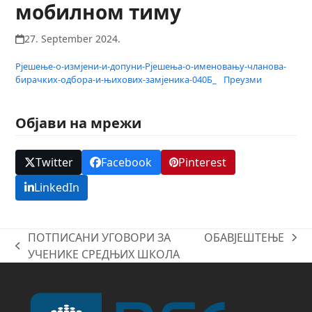
мобилном тиму
27. September 2024.
Рјешење-о-измјени-и-допуни-Рјешења-о-именовању-чланова-
бирачких-одбора-и-њихових-замјеника-040Б_
Преузми
Објави на мрежи
Twitter
Facebook
Pinterest
LinkedIn
ПОТПИСАНИ УГОВОРИ ЗА
ОБАВЈЕШТЕЊЕ
next
previous
УЧЕНИКЕ СРЕДЊИХ ШКОЛА
post:
post: