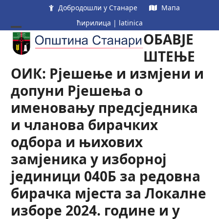
Skip
Добродошли у Станаре
Мапа
to
ћирилица
|
latinica
content
ОБАВЈЕ
Open
Close
mobile
mobile
ШТЕЊЕ
menu
menu
ОИК: Рјешење и измјени и
допуни Рјешења о
именовању предсједника
и чланова бирачких
одбора и њихових
замјеника у изборној
јединици 040Б за редовна
бирачка мјеста за Локалне
изборе 2024. године и у