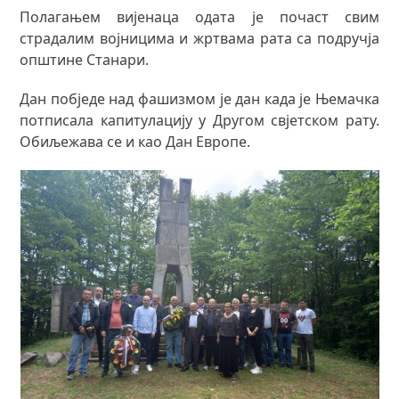
Полагањем вијенаца одата је почаст свим
страдалим војницима и жртвама рата са подручја
општине Станари.
Дан побједе над фашизмом је дан када је Њемачка
потписала капитулацију у Другом свјетском рату.
Обиљежава се и као Дан Европе.