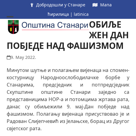
Skip
Добродошли у Станаре
Мапа
to
ћирилица
|
latinica
content
ОБИЉЕ
Open
Close
mobile
mobile
ЖЕН ДАН
menu
menu
ПОБЈЕДЕ НАД ФАШИЗМОМ
9. May 2022.
Минутом шутње и полагањем вијенаца на спомен-
костурницу Народноослободилачке борбе у
Станарима, предсједник и потпредсједник
Скупштине општине Станари заједно са
представницима НОР-а и потомцима жртава рата,
данас су обиљежили 9. мај-Дан побједе над
фашизмом. Полагању вијенаца присуствовао је и
Радован Слијепчевић из Јелањске, борац из Другог
свјетског рата.