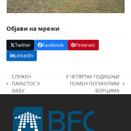
Објави на мрежи
Twitter
Facebook
Pinterest
LinkedIn
СЛУЖЕН
У ЧЕТВРТАК ГОДИШЊИ
ПАРАСТОС У
ПОМЕН ПОГИНУЛИМ
previous
next
ЉЕБУ
БОРЦИМА
post:
post: