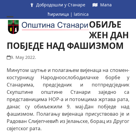
Skip
Добродошли у Станаре
Мапа
to
ћирилица
|
latinica
content
ОБИЉЕ
Open
Close
mobile
mobile
ЖЕН ДАН
menu
menu
ПОБЈЕДЕ НАД ФАШИЗМОМ
9. May 2022.
Минутом шутње и полагањем вијенаца на спомен-
костурницу Народноослободилачке борбе у
Станарима, предсједник и потпредсједник
Скупштине општине Станари заједно са
представницима НОР-а и потомцима жртава рата,
данас су обиљежили 9. мај-Дан побједе над
фашизмом. Полагању вијенаца присуствовао је и
Радован Слијепчевић из Јелањске, борац из Другог
свјетског рата.