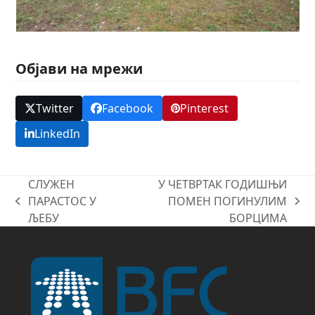
Објави на мрежи
Twitter
Facebook
Pinterest
LinkedIn
СЛУЖЕН
У ЧЕТВРТАК ГОДИШЊИ
ПАРАСТОС У
ПОМЕН ПОГИНУЛИМ
previous
next
ЉЕБУ
БОРЦИМА
post:
post: