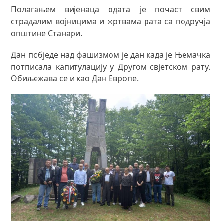
Полагањем вијенаца одата је почаст свим
страдалим војницима и жртвама рата са подручја
општине Станари.
Дан побједе над фашизмом је дан када је Њемачка
потписала капитулацију у Другом свјетском рату.
Обиљежава се и као Дан Европе.