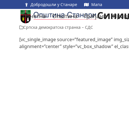
Skip
Добродошли у Станаре
Мапа
to
Синиш
Почетна
Општина
Грађани
Прив
content
Српска демократска странка – СДС
[vc_single_image source=”featured_image” img_si
alignment=”center” style=”vc_box_shadow” el_clas