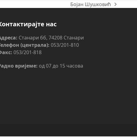
Бојан Шушковић
next
post:
Контактирајте нас
Адреса:
Станари бб, 74208 Станари
Телефон (централа):
053/201-810
Факс:
053/201-818
Радно вријеме:
од 07 до 15 часова