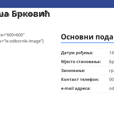
а Брковић
реда
Туризам
Основни под
ze=”600×600″
s=”lx-odbornik-image”]
Датум рођења:
14
Мјесто становања:
Бр
Занимање:
гр
Контакт телефон:
00
e-mail адреса:
od