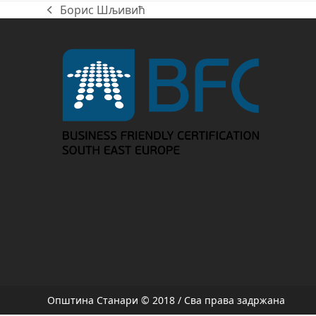
Борис Шљивић
previous
post:
Општина Станари © 2018 / Сва права задржана