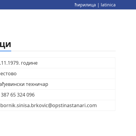
ћирилица
|
latinica
аци
.11.1979. године
естово
ађевински техничар
 387 65 324 096
bornik.sinisa.brkovic@opstinastanari.com