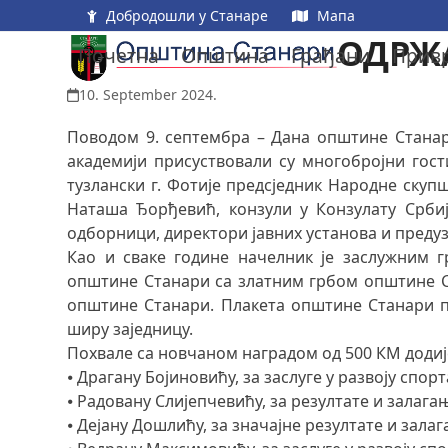
Skip
Добродошли у Станаре
Мапа
to
ОДРЖ
Почетна
Општина
Грађани
Прив
content
10. September 2024.
Поводом 9. септембра – Дана општине Станари
академији присуствовали су многобројни гос
тузлански г. Фотије предсједник Народне ску
Наташа Ђорђевић, конзули у Конзулату Срби
одборници, директори јавних установа и предуз
Као и сваке године начелник је заслужним 
општине Станари са златним грбом општине Ст
општине Станари. Плакета општине Станари по
ширу заједницу.
Похвале са новчаном наградом од 500 КМ додиј
⦁ Драгану Бојиновићу, за заслуге у развоју спорт
⦁ Радовану Слијепчевићу, за резултате и залага
⦁ Дејану Дошлићу, за значајне резултате и зала