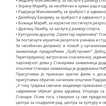
⦁ Ведрану Максимовићу, за заслуге у развоју с
⦁ Зорану Марићу, за несебичан и хуман рад и о
⦁ Радојици Максимовићу, за храброст и одважно
⦁ Далибору Бакајиму, за храброст и одважност у
⦁ Божици Марић, за изузетне постигнуте резул
⦁ Драгану Лазићу, за заслуге у развоју спорта,
⦁ Културном друштву „Оркестар хармоника“ Стана
За постигнуте изузетне резултате ученика и с
За несебичан допринос и помоћ у организова
захвалнице предузећима „Грађ-промет“ Добој, 
Територијалној ватрогасно-спасилачкој једи
парохијског дома у Станарима захвалницa дод
општине Станари захвалницa је додијељена Неђ
Присутнима је приказан кратки филм о доса
присутнима обратио начелник општине Радоји
„У току трајања свечане академије приказани су
савремени објекат дома здравља. Упоредо са
Станари. Осим тога, створени су сви предусло
центра за социјални рад, центра за културу и 