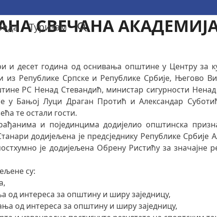
АНА СВЕЧАНА АКАДЕМИЈ
реда
Туризам
 и десет година од оснивања општине у Центру за ку
ти из Републике Српске и Републике Србије, Његово 
пштине РС Ненад Стевандић, министар сигурности Ненад
је у Бањој Луци Драган Протић и Александар Суботић
ећа те остали гости.
грађанима и појединцима додијелио општинска приз
анари додијељена је предсједнику Републике Србије А
стхумно је додијељена Обрену Ристићу за значајне р
ељене су:
а,
ња од интереса за oпштину и ширу заједницу,
гања од интереса за oпштину и ширу заједницу,