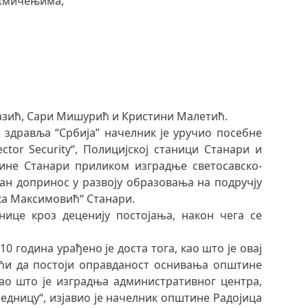
такмичењима,
 Лазић, Сари Мишурић и Кристини Малетић.
здравља “Србија” начелник је уручио посебне
ctor Security“, Полицијској станици Станари и
тине Станари приликом изградње светосавско-
ан допринос у развоју образовања на подручју
ка Максимовић“ Станари.
ице кроз деценију постојања, након чега се
0 година урађено је доста тога, као што је овај
ећи да постоји оправданост оснивања општине
 као што је изградња административног центра,
једницу“, изјавио је начелник општине Радојица