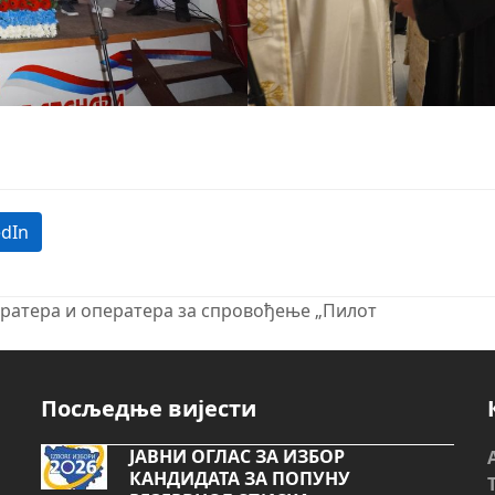
edIn
ратера и оператера за спровођење „Пилот
next
post:
Посљедње вијести
ЈАВНИ ОГЛАС ЗА ИЗБОР
КАНДИДАТА ЗА ПОПУНУ