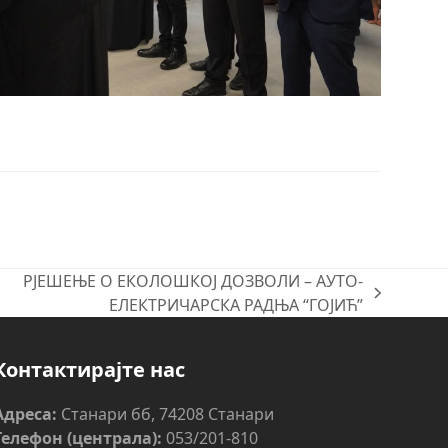
РЈЕШЕЊЕ О ЕКОЛОШКОЈ ДОЗВОЛИ – АУТО-
ЕЛЕКТРИЧАРСКА РАДЊА “ГОЈИЋ”
Контактирајте нас
Адреса:
Станари бб, 74208 Станари
Телефон (централа):
053/201-810