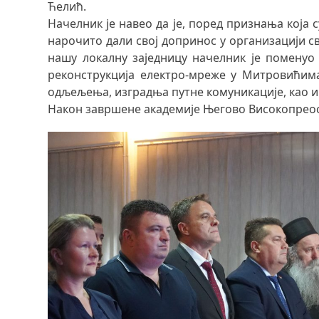
Ћелић.
Начелник је навео да је, поред признања која
нарочито дали свој допринос у организацији с
нашу локалну заједницу начелник је поменуо и
реконструкција електро-мреже у Митровићим
одљељења, изградња путне комуникације, као и 
Након завршене академије Његово Високопреосв