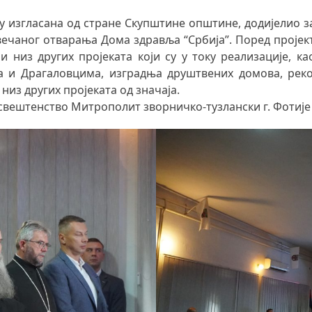
 су изгласана од стране Скупштине општине, додијелио 
вечаног отварања Дома здравља “Србија”. Поред пројект
 низ других пројеката који су у току реализације, к
а и Драгаловцима, изградња друштвених домова, реко
низ других пројеката од значаја.
ештенство Митрополит зворничко-тузлански г. Фотије 