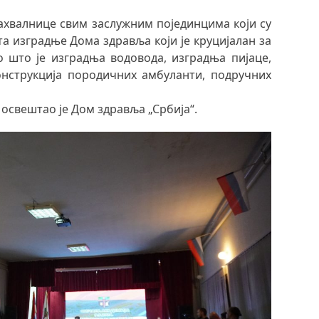
захвалнице свим заслужним појединцима који су
а изградње Дома здравља који је круцијалан за
ао што је изградња водовода, изградња пијаце,
нструкција породичних амбуланти, подручних
освештао је Дом здравља „Србија“.