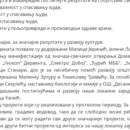
порта и изванредне постигнуте резултате на спортским 
дважност у спасавању људи,
ст у спасавању људи,
 спасавању људи,
тате у пољопривреди и производњи здраве хране,
ри, за значајне резултате у развоју културе.
тудената похвале су додијељене Милици Јеринић, Јелени
њу манифестације од значаја-свечаног отварања Дома 
„Геокоп“ Дервента, „Електро Добој“, „Ђурић МББ“, „Se
ници Станари, док је за несебичну помоћ развоју опш
ијељенa Миленку Зупуру и Томиславу Тривићу. За посеб
и Секулићу, наставнику биологије и хемије у ОШ „Десан
дашњим постигнућима и развоју наше локалне заједн
ца Ћелић.
 пројекти који су реализовани у протеклом периоду. За 1
 овим, градимо водовод, тако да се слободно може р
ви да се могу радити сви други значајнији пројекти,
сви други битни пројекти од интереса за нашу локалну за