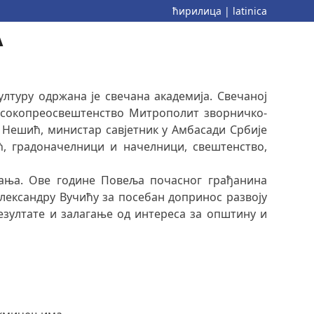
ћирилица
|
latinica
А
лтуру одржана је свечана академија. Свечаној
Високопреосвештенство Митрополит зворничко-
 Нешић, министар савјетник у Амбасади Србије
, градоначелници и начелници, свештенство,
нања. Ове године Повеља почасног грађанина
лександру Вучићу за посебан допринос развоју
езултате и залагање од интереса за општину и