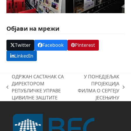
Објави на мрежи
Twitter
Facebook
Pinterest
LinkedIn
ОДРЖАН САСТАНАК СА
У ПОНЕДЈЕЉАК
ДИРЕКТОРОМ
ПРОЈЕКЦИЈА
previous
next
РЕПУБЛИЧКЕ УПРАВЕ
ФИЛМА О СЕРГЕЈУ
post:
post:
ЦИВИЛНЕ ЗАШТИТЕ
ЈЕСЕЊИНУ