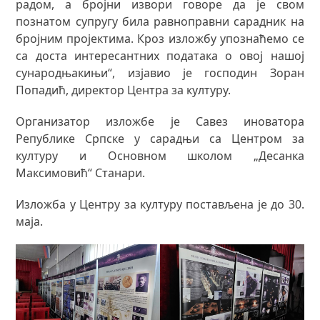
радом, а бројни извори говоре да је свом
познатом супругу била равноправни сарадник на
бројним пројектима. Кроз изложбу упознаћемо се
са доста интересантних података о овој нашој
сународњакињи“, изјавио је господин Зоран
Попадић, директор Центра за културу.
Организатор изложбе је Савез иноватора
Републике Српске у сарадњи са Центром за
културу и Основном школом „Десанка
Максимовић“ Станари.
Изложба у Центру за културу постављена је до 30.
маја.