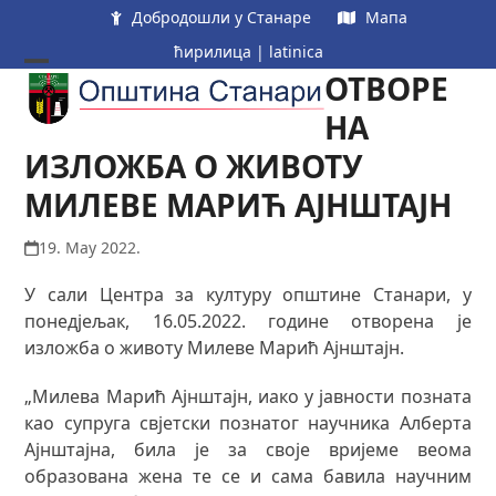
Skip
Добродошли у Станаре
Мапа
to
ћирилица
|
latinica
content
ОТВОРЕ
Open
Close
mobile
mobile
НА
menu
menu
ИЗЛОЖБА О ЖИВОТУ
МИЛЕВЕ МАРИЋ АЈНШТАЈН
19. May 2022.
У сали Центра за културу општине Станари, у
понедјељак, 16.05.2022. године отворена је
изложба о животу Милеве Марић Ајнштајн.
„Милева Марић Ајнштајн, иако у јавности позната
као супруга свјетски познатог научника Алберта
Ајнштајна, била је за своје вријеме веома
образована жена те се и сама бавила научним