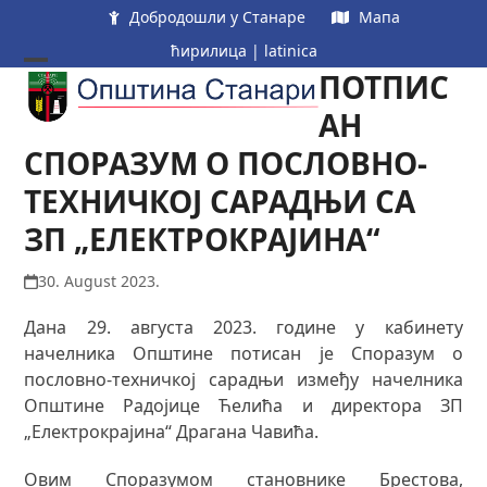
Skip
Добродошли у Станаре
Мапа
to
ћирилица
|
latinica
content
ПОТПИС
Open
Close
mobile
mobile
АН
menu
menu
СПОРАЗУМ О ПОСЛОВНО-
ТЕХНИЧКОЈ САРАДЊИ СА
ЗП „ЕЛЕКТРОКРАЈИНА“
30. August 2023.
Дана 29. августа 2023. године у кабинету
начелника Општине потисан је Споразум о
пословно-техничкој сарадњи између начелника
Општине Радојице Ћелића и директора ЗП
„Електрокрајина“ Драгана Чавића.
Овим Споразумом становнике Брестова,