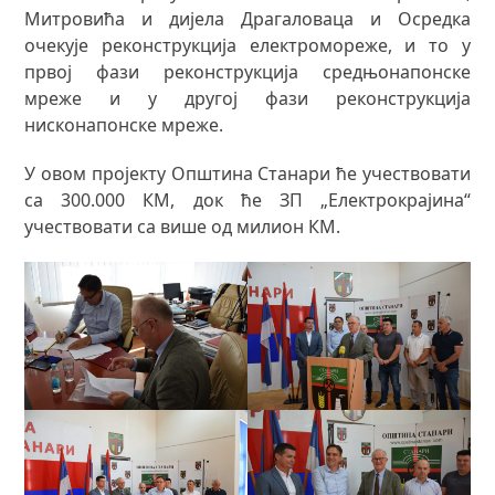
Митровића и дијела Драгаловаца и Осредка
очекује реконструкција електромореже, и то у
првој фази реконструкција средњонапонске
мреже и у другој фази реконструкција
нисконапонске мреже.
У овом пројекту Општина Станари ће учествовати
са 300.000 КМ, док ће ЗП „Електрокрајина“
учествовати са више од милион КМ.