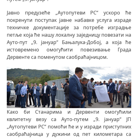
Јавно предузеће „Аутопутеви РС“ ускоро ће
покренути поступак јавне набавке услуга израде
техничке документације за потребе изградње
петље која ће нашу локалну заједницу повезати на
Ауто-пут „9. јануар“ Бањалука-Добој, а која ће
истовремено омогућити повезивање Града
Дервенте са поменутом саобраћајницом.
Како би Станарима и Дервенти омогућили
квлитетну везу са Ауто-путем „9. јануар“ ЈП
„Аутопутеви РС“ помоћи ће и у изради приступних
саобраћајница у дужини од пет километара са