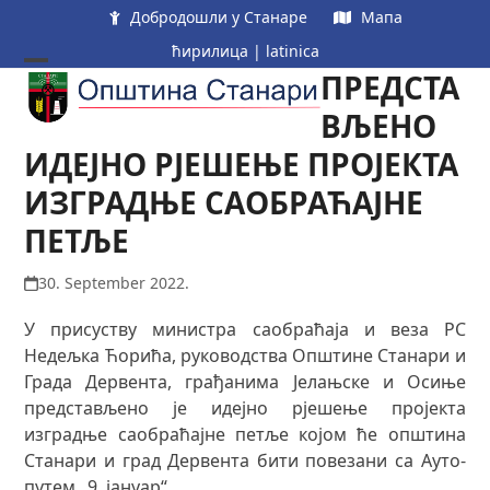
Skip
Добродошли у Станаре
Мапа
to
ћирилица
|
latinica
content
ПРЕДСТА
Open
Close
mobile
mobile
ВЉЕНО
menu
menu
ИДЕЈНО РЈЕШЕЊЕ ПРОЈЕКТА
ИЗГРАДЊЕ САОБРАЋАЈНЕ
ПЕТЉЕ
30. September 2022.
У присуству министра саобраћаја и веза РС
Недељка Ћорића, руководства Општине Станари и
Града Дервента, грађанима Јелањске и Осиње
представљено је идејно рјешење пројекта
изградње саобраћајне петље којом ће општина
Станари и град Дервента бити повезани са Ауто-
путем „9. јануар“.