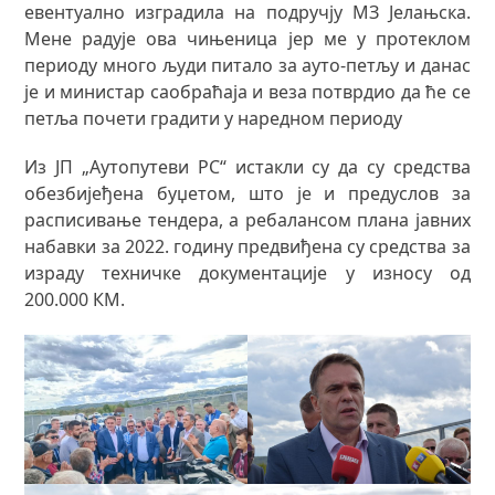
евентуално изградила на подручју МЗ Јелањска.
Мене радује ова чињеница јер ме у протеклом
периоду много људи питало за ауто-петљу и данас
је и министар саобраћаја и веза потврдио да ће се
петља почети градити у наредном периоду
Из ЈП „Аутопутеви РС“ истакли су да су средства
обезбијеђена буџетом, што је и предуслов за
расписивање тендера, а ребалансом плана јавних
набавки за 2022. годину предвиђена су средства за
израду техничке документације у износу од
200.000 КМ.