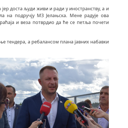
јер доста људи живи и ради у иностранству, а и
ла на подручју МЗ Јелањска. Мене радује ова
раћаја и веза потврдио да ће се петља почети
ање тендера, а ребалансом плана јавних набавки