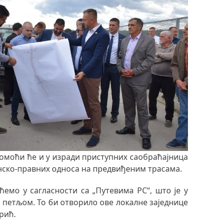
 помоћи ће и у изради приступних саобраћајница
инско-правних односа на предвиђеним трасама.
ћемо у сагласности са „Путевима РС“, што је у
петљом. То би отворило ове локалне заједнице
рић.