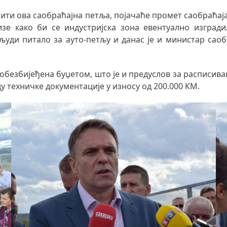
ти ова саобраћајна петља, појачаће промет саобраћаја 
е како би се индустријска зона евентуално изгради
уди питало за ауто-петљу и данас је и министар саоб
ва обезбијеђена буџетом, што је и предуслов за расписив
ду техничке документације у износу од 200.000 КМ.