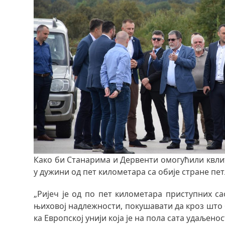
Како би Станарима и Дервенти омогућили квлите
у дужини од пет километара са обије стране пе
„Ријеч је од по пет километара приступних са
њиховој надлежности, покушавати да кроз што
ка Европској унији која је на пола сата удаљен