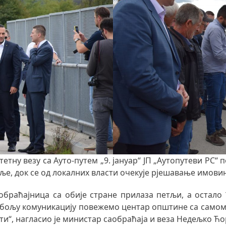
тну везу са Ауто-путем „9. јануар“ ЈП „Аутопутеви РС“
тље, док се од локалних власти очекује рјешавање имов
обраћајница са обије стране прилаза петљи, а остало 
 бољу комуникацију повежемо центар општине са самом 
ости“, нагласио је министар саобраћаја и веза Недељко Ћо