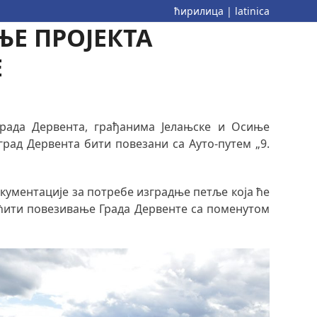
ћирилица
|
latinica
ЊЕ ПРОЈЕКТА
Е
рада Дервента, грађанима Јелањске и Осиње
рад Дервента бити повезани са Ауто-путем „9.
окументације за потребе изградње петље која ће
гућити повезивање Града Дервенте са поменутом