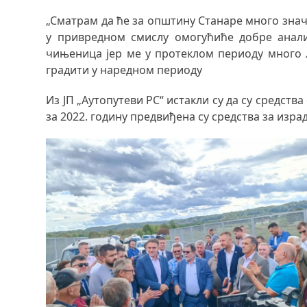
„Сматрам да ће за општину Станаре много значи
у привредном смислу омогућиће добре анализ
чињеница јер ме у протеклом периоду много љ
градити у наредном периоду
Из ЈП „Аутопутеви РС“ истакли су да су средст
за 2022. годину предвиђена су средства за изра