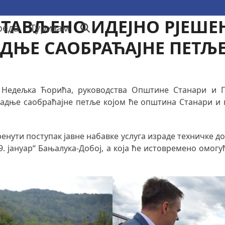
ТАВЉЕНО ИДЕЈНО РЈЕШЕ
реда
Туризам
ДЊЕ САОБРАЋАЈНЕ ПЕТЉ
С Недељка Ћорића, руководства Општине Станари и Г
радње саобраћајне петље којом ће општина Станари и г
ренути поступак јавне набавке услуга израде техничке д
„9. јануар“ Бањалука-Добој, а која ће истовремено омо