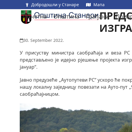
Skip
Добродошли у Станаре
Мапа
to
ПРЕДС
Почетна
Општина
Грађани
Прив
content
ИЗГРА
30. September 2022.
У присуству министра саобраћаја и веза Р
представљено је идејно рјешење пројекта изг
јануар“.
Јавно предузеће „Аутопутеви РС“ ускоро ће пок
нашу локалну заједницу повезати на Ауто-пут 
саобраћајницом.