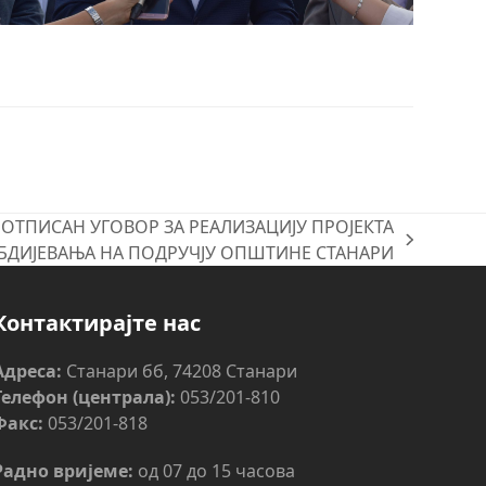
ОТПИСАН УГОВОР ЗА РЕАЛИЗАЦИЈУ ПРОЈЕКТА
ДИЈЕВАЊА НА ПОДРУЧЈУ ОПШТИНЕ СТАНАРИ
Контактирајте нас
Адреса:
Станари бб, 74208 Станари
Телефон (централа):
053/201-810
Факс:
053/201-818
Радно вријеме:
од 07 до 15 часова