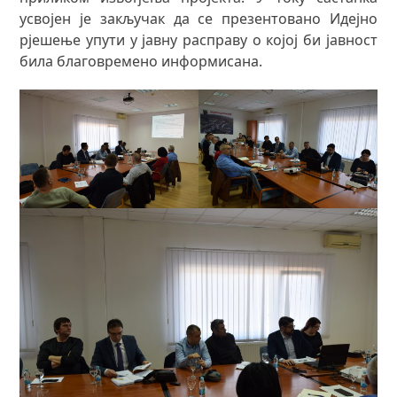
усвојен је закључак да се презентовано Идејно
рјешење упути у јавну расправу о којој би јавност
била благовремено информисана.