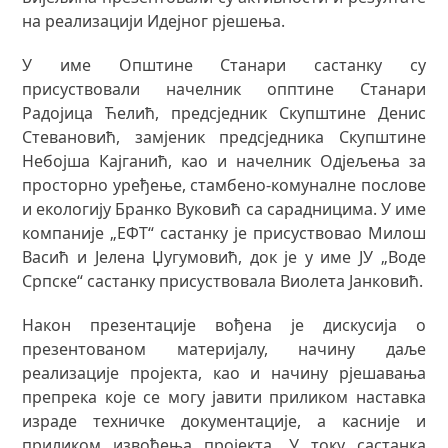
нa рeaлизaциjи Идejнoг рjeшeњa.
У име Општине Станари састанку су
присуствовали начелник опптине Станари
Радојица Ћелић, предсједник Скупштине Денис
Стевановић, замјеник предсједника Скупштине
Небојша Кајганић, као и начелник Одјељења за
просторно уређење, стамбено-комуналне послове
и екологију Бранко Вуковић са сарадницима. У име
компаније „ЕФТ“ састанку је присуствовао Милош
Васић и Јелена Џугумовић, док је у име ЈУ „Воде
Српске“ састанку присуствовала Виолета Јанковић.
Након презентације вођена је дискусија о
презентованом материјалу, начину даље
реализације пројекта, као и начину рјешавања
препрека које се могу јавити приликом наставка
израде техничке документације, а касније и
приликом извођења пројекта. У току састанка