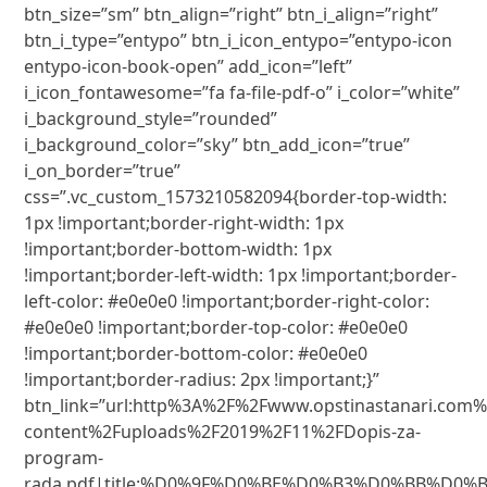
btn_size=”sm” btn_align=”right” btn_i_align=”right”
btn_i_type=”entypo” btn_i_icon_entypo=”entypo-icon
entypo-icon-book-open” add_icon=”left”
i_icon_fontawesome=”fa fa-file-pdf-o” i_color=”white”
i_background_style=”rounded”
i_background_color=”sky” btn_add_icon=”true”
i_on_border=”true”
css=”.vc_custom_1573210582094{border-top-width:
1px !important;border-right-width: 1px
!important;border-bottom-width: 1px
!important;border-left-width: 1px !important;border-
left-color: #e0e0e0 !important;border-right-color:
#e0e0e0 !important;border-top-color: #e0e0e0
!important;border-bottom-color: #e0e0e0
!important;border-radius: 2px !important;}”
btn_link=”url:http%3A%2F%2Fwww.opstinastanari.com
content%2Fuploads%2F2019%2F11%2FDopis-za-
program-
rada.pdf|title:%D0%9F%D0%BE%D0%B3%D0%BB%D0%B