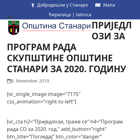
Skip
Добродошли у Станаре
Мапа
to
ћирилица
|
latinica
content
ПРИЈЕДЛ
Open
Close
mobile
mobile
ОЗИ ЗА
menu
menu
ПРОГРАМ РАДА
СКУПШТИНЕ ОПШТИНЕ
СТАНАРИ ЗА 2020. ГОДИНУ
8. November 2019.
[vc_single_image image=”7175″
css_animation=”right-to-left”]
[vc_cta h2=”Приједлози, траже се” h4=”Програм
рада СО за 2020. год.” add_button=”right”
btn_title=”Погледај” btn_color=”danger”