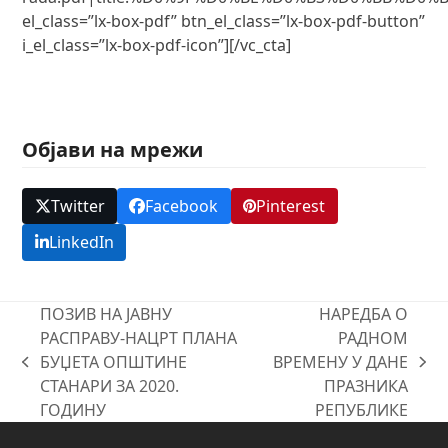
el_class=”lx-box-pdf” btn_el_class=”lx-box-pdf-button”
i_el_class=”lx-box-pdf-icon”][/vc_cta]
Објави на мрежи
Twitter
Facebook
Pinterest
LinkedIn
ПОЗИВ НА ЈАВНУ
НАРЕДБА О
РАСПРАВУ-НАЦРТ ПЛАНА
РАДНОМ
БУЏЕТА ОПШТИНЕ
ВРЕМЕНУ У ДАНЕ
previous
next
СТАНАРИ ЗА 2020.
ПРАЗНИКА
post:
post:
ГОДИНУ
РЕПУБЛИКЕ