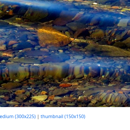
edium (300x225)
|
thumbnail (150x150)