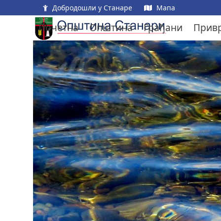
Skip
Добродошли у Станаре
Мапа
to
Почетна
Општина
Грађани
Прив
content