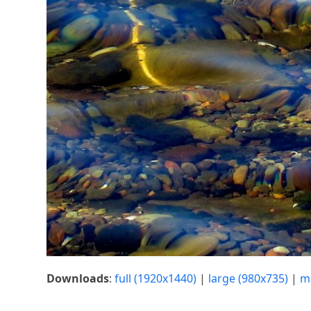
Downloads
:
full (1920x1440)
|
large (980x735)
|
m