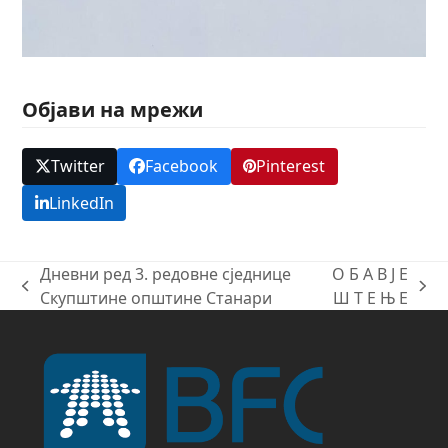
Објави на мрежи
Twitter
Facebook
Pinterest
LinkedIn
Дневни ред 3. редовне сједнице
О Б А В Ј Е
previous
next
Скупштине општине Станари
Ш Т Е Њ Е
post:
post: