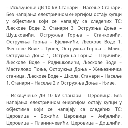
– Искључење ДВ 10 kV Станари – Насеље Станари.
Без напајања електричном енергијом остају купци
у објектима који се напајају са следећих ТС:
Љескове Воде 2, Станари 3, Остружња Доња –
Шушковићи, Остружња Горња – Станковићи,
Остружња Горња – Бјеличићи, Љескове Воде 1,
Љескове Воде – Тунел, Остружња Горња – Млин,
Остружња Доња 1, Остружња Горња – Пејичићи,
Љескове Воде – Радишковићи, Љескове Воде –
Мастилово Поље, Остружња Доња – Жељезничка
станица, Љескове Воде – Школа, Станари – Насеље
1, Станари – Насеље 2 и Остружња Доња – Њиве.
– Искључење ДВ 10 kV Станари – Церовица. Без
напајања електричном енергијом остају купци у
објектима који се напајају са следећих ТС:
Церовица – Божићи, Церовица – Анђелићи,
Церовица – Планинчевићи, Церовица – Дошлићи,