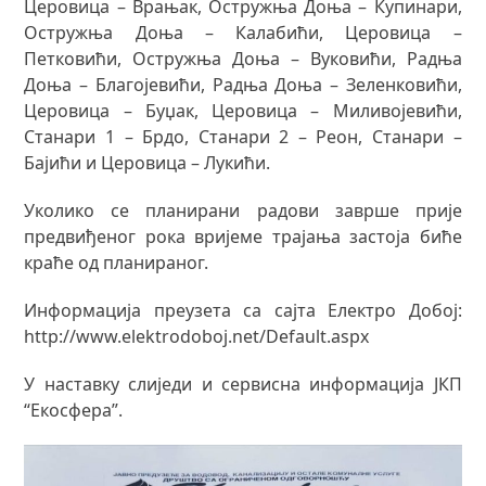
Церовица – Врањак, Остружња Доња – Купинари,
Остружња Доња – Калабићи, Церовица –
Петковићи, Остружња Доња – Вуковићи, Радња
Доња – Благојевићи, Радња Доња – Зеленковићи,
Церовица – Буџак, Церовица – Миливојевићи,
Станари 1 – Брдо, Станари 2 – Реон, Станари –
Бајићи и Церовица – Лукићи.
Уколико се планирани радови заврше прије
предвиђеног рока вријеме трајања застоја биће
краће од планираног.
Информација преузета са сајта Електро Добој:
http://www.elektrodoboj.net/Default.aspx
У наставку слиједи и сервисна информација ЈКП
“Екосфера”.