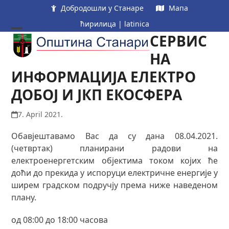
Skip
Добродошли у Станаре
Мапа
to
ћирилица
|
latinica
content
СЕРВИС
Open
Close
mobile
mobile
НА
menu
menu
ИНФОРМАЦИЈА ЕЛЕКТРО
ДОБОЈ И ЈКП ЕКОСФЕРА
7. April 2021.
Обавјештавамо Вас да су дана 08.04.2021.
(четвртак) планирани радови на
електроенергетским објектима током којих ће
доћи до прекида у испоруци електричне енергије у
ширем градском подручју према ниже наведеном
плану.
од 08:00 до 18:00 часова