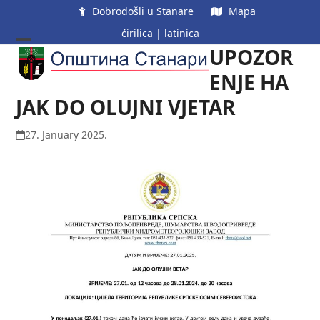
Skip
Dobrodošli u Stanare
Mapa
to
ćirilica
|
latinica
content
UPOZOR
Open
Close
mobile
mobile
ENJE HA
menu
menu
JAK DO OLUJNI VJETAR
27. January 2025.