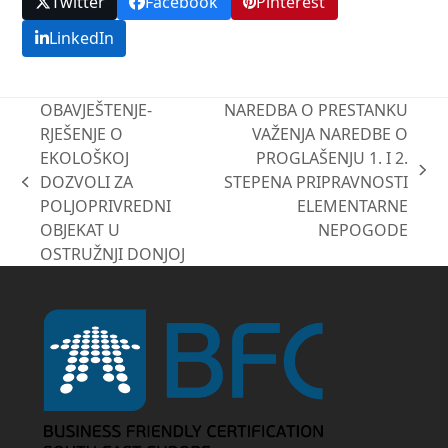
Twitter
Facebook
Pinterest
LinkedIn
OBAVJEŠTENJE-
NAREDBA O PRESTANKU
RJEŠENJE O
VAŽENJA NAREDBE O
EKOLOŠKOJ
PROGLAŠENJU 1. I 2.
next
DOZVOLI ZA
STEPENA PRIPRAVNOSTI
previous
post:
POLJOPRIVREDNI
ELEMENTARNE
post:
OBJEKAT U
NEPOGODE
OSTRUŽNJI DONJOJ