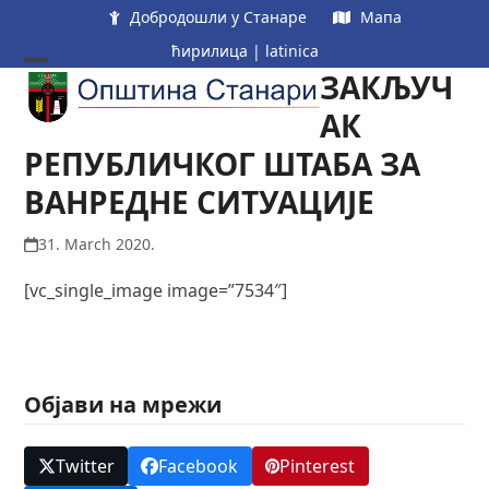
Skip
Добродошли у Станаре
Мапа
to
ћирилица
|
latinica
content
ЗАКЉУЧ
Open
Close
mobile
mobile
АК
menu
menu
РЕПУБЛИЧКОГ ШТАБА ЗА
ВАНРЕДНЕ СИТУАЦИЈЕ
31. March 2020.
[vc_single_image image=”7534″]
Објави на мрежи
Twitter
Facebook
Pinterest