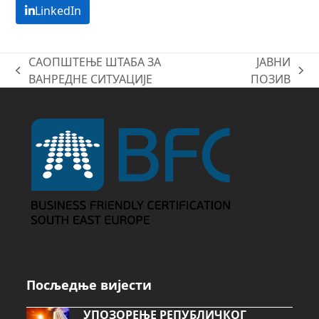
LinkedIn
САОПШТЕЊЕ ШТАБА ЗА
ЈАВНИ
previous
next
ВАНРЕДНЕ СИТУАЦИЈЕ
ПОЗИВ
post:
post:
Посљедње вијести
УПОЗОРЕЊЕ РЕПУБЛИЧКОГ