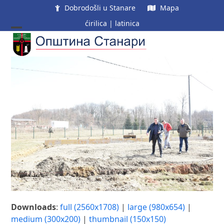
Skip
Dobrodošli u Stanare
Mapa
to
ćirilica
|
latinica
content
Open
Close
mobile
mobile
menu
menu
Downloads
:
full (2560x1708)
|
large (980x654)
|
medium (300x200)
|
thumbnail (150x150)