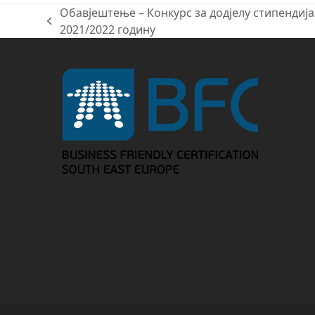
Обавјештење – Конкурс за додјелу стипенди
previous
2021/2022 годину
post: