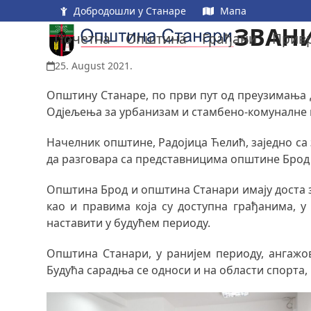
Skip
Добродошли у Станаре
Мапа
to
ЗВАН
Почетна
Општина
Грађани
Прив
content
25. August 2021.
Општину Станаре, по први пут од преузимања 
Одјељења за урбанизам и стамбено-комуналне 
Начелник општине, Радојица Ћелић, заједно са
да разговара са представницима општине Брод
Општина Брод и општина Станари имају доста за
као и правима која су доступна грађанима, у 
наставити у будућем периоду.
Општина Станари, у ранијем периоду, ангажов
Будућа сарадња се односи и на области спорта,