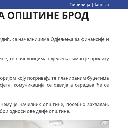
ћирилица
|
latinica
А ОПШТИНЕ БРОД
идић, са начелницима Одјељења за финансије и
ине, те начелницима одјељења, имао је прилику
торијом коју покривају, те планираним буџетима
сјета, комуникација се одвија а сарадња ће се
 чему је начелник општине, посебно захвалан.
обри односи ове двије општине.