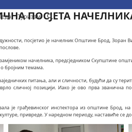
ИЧНА ПОСЈЕТА НАЧЕЛНИК
реда
Туризам
дужности, посјетио је начелник Општине Брод, Зоран В
послове.
 замјеником начелника, предсједником Скупштине општ
 о бројним темама.
једничких питања, али и сличности, будући да су тери
врло сличној позицији. Иако је ово прва званична по
ала је грађевинског инспектора из општине Брод, на
 културе, привреде. У наредном периоду, наставиће се д