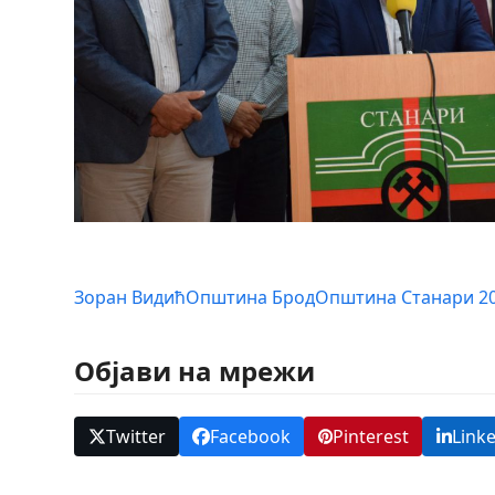
Зоран Видић
Општина Брод
Општина Станари 2
Објави на мрежи
Twitter
Facebook
Pinterest
Link