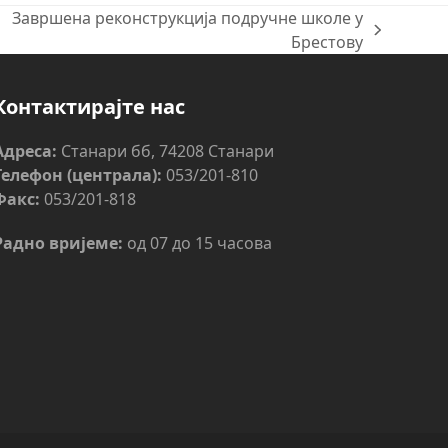
Завршена реконструкција подручне школе у
ext
Брестову
ost:
Контактирајте нас
Адреса:
Станари бб, 74208 Станари
Телефон (централа):
053/201-810
Факс:
053/201-818
Радно вријеме:
од 07 до 15 часова