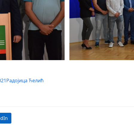
021
Радојица Ћелић
edIn