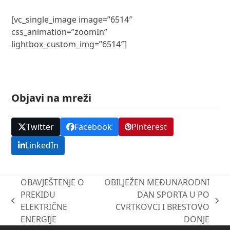
[vc_single_image image=”6514″
css_animation=”zoomIn”
lightbox_custom_img=”6514″]
Objavi na mreži
Twitter
Facebook
Pinterest
LinkedIn
OBAVJEŠTENJE O
OBILJEŽEN MEĐUNARODNI
PREKIDU
DAN SPORTA U PO
previous
next
ELEKTRIČNE
CVRTKOVCI I BRESTOVO
post:
post:
ENERGIJE
DONJE