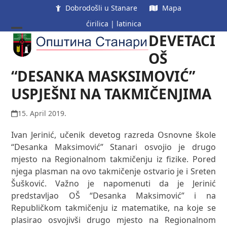
Skip
Dobrodošli u Stanare
Mapa
to
ćirilica
|
latinica
content
DEVETACI
Open
Close
mobile
mobile
OŠ
menu
menu
“DESANKA MASKSIMOVIĆ”
USPJEŠNI NA TAKMIČENJIMA
15. April 2019.
Ivan Jerinić, učenik devetog razreda Osnovne škole
“Desanka Maksimović” Stanari osvojio je drugo
mjesto na Regionalnom takmičenju iz fizike. Pored
njega plasman na ovo takmičenje ostvario je i Sreten
Šušković. Važno je napomenuti da je Jerinić
predstavljao OŠ “Desanka Maksimović” i na
Republičkom takmičenju iz matematike, na koje se
plasirao osvojivši drugo mjesto na Regionalnom