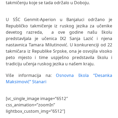
takmičenju koje se tada održalo u Doboju.
U SŠC Genmit-Aperion u Banjaluci održano je
Republičko takmičenje iz ruskog jezika za učenike
devetog razreda, a ove godine našu školu
predstavljala je učenica IX2 Sanja Lazić i njena
nastavnica Tamara Milutinović. U konkurenciji od 22
takmičara iz Republike Srpske, ona je osvojila visoko
peto mjesto i time uspješno predstavila školu i
tradiciju učenja ruskog jezika u našem kraju.
Više informacija na:
Osnovna škola “Desanka
Maksimović” Stanari
[vc_single_image image=”6512″
css_animation=”zoomIn”
lightbox_custom_img=”6512″]