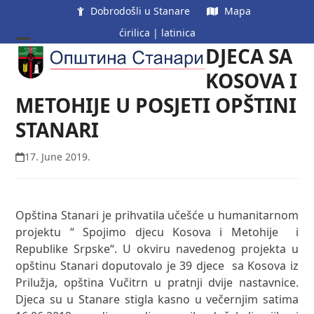
Skip
Dobrodošli u Stanare
Mapa
to
ćirilica
|
latinica
content
DJECA SA
Open
Close
mobile
mobile
KOSOVA I
menu
menu
METOHIJE U POSJETI OPŠTINI
STANARI
17. June 2019.
Opština Stanari je prihvatila učešće u humanitarnom
projektu “ Spojimo djecu Kosova i Metohije i
Republike Srpske“. U okviru navedenog projekta u
opštinu Stanari doputovalo je 39 djece sa Kosova iz
Prilužja, opština Vučitrn u pratnji dvije nastavnice.
Djeca su u Stanare stigla kasno u večernjim satima