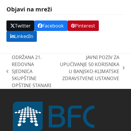
Objavi na mreži
Twitter
Facebook
Pinterest
LinkedIn
ODRŽANA 21.
JAVNI POZIV ZA
REDOVNA
UPUĆIVANJE 50 KORISNIKA
next
SJEDNICA
U BANJSKO-KLIMATSKE
previous
post:
SKUPŠTINE
ZDRAVSTVENE USTANOVE
post:
OPŠTINE STANARI