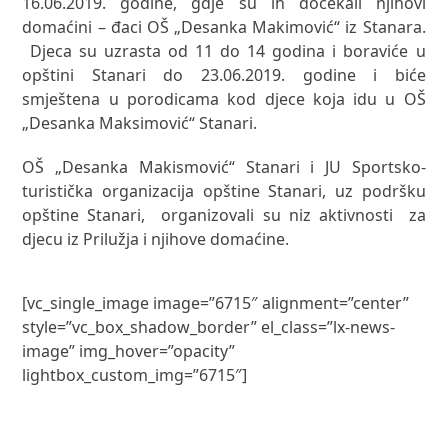
16.06.2019. godine, gdje su ih dočekali njihovi
domaćini – đaci OŠ „Desanka Makimović“ iz Stanara.
Djeca su uzrasta od 11 do 14 godina i boraviće u
opštini Stanari do 23.06.2019. godine i biće
smještena u porodicama kod djece koja idu u OŠ
„Desanka Maksimović“ Stanari.
OŠ „Desanka Makismović“ Stanari i JU Sportsko-
turistička organizacija opštine Stanari, uz podršku
opštine Stanari, organizovali su niz aktivnosti za
djecu iz Prilužja i njihove domaćine.
[vc_single_image image=”6715″ alignment=”center”
style=”vc_box_shadow_border” el_class=”lx-news-
image” img_hover=”opacity”
lightbox_custom_img=”6715″]