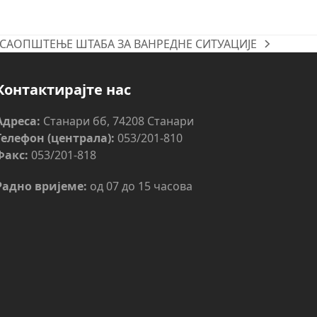
САОПШТЕЊЕ ШТАБА ЗА ВАНРЕДНЕ СИТУАЦИЈЕ
next
post:
Контактирајте нас
Адреса:
Станари бб, 74208 Станари
Телефон (централа):
053/201-810
Факс:
053/201-818
Радно вријеме:
од 07 до 15 часова