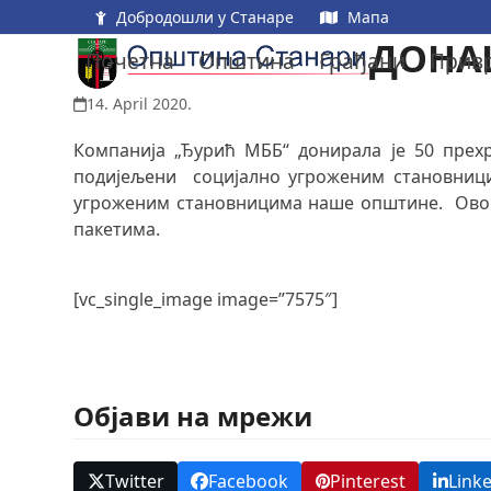
Skip
Добродошли у Станаре
Мапа
to
ДОНА
Почетна
Општина
Грађани
Прив
content
14. April 2020.
Компанија „Ђурић МББ“ донирала је 50 прех
подијељени социјално угроженим становници
угроженим становницима наше општине. Ово 
пакетима.
[vc_single_image image=”7575″]
Објави на мрежи
Twitter
Facebook
Pinterest
Link