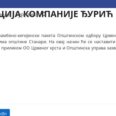
ЦИЈА КОМПАНИЈЕ ЂУРИЋ
реда
Туризам
рамбено-хигијенски пакета Општинском одбору Црвен
ма општине Станари. На овај начин ће се наставити
приликом ОО Црвеног крста и Општинска управа захва
edIn