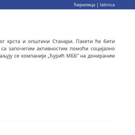
ћирилица
|
latinica
ог крста и општини Станари. Пакети ће бити
 са започетим активностим помоћи социјално
љују се компанији „Ђурић МББ“ на донираним