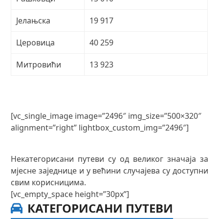
Јелањска
19 917
Церовица
40 259
Митровићи
13 923
[vc_single_image image=”2496″ img_size=”500×320″
alignment=”right” lightbox_custom_img=”2496″]
Некатегорисани путеви су од великог значаја за
мјесне заједнице и у већини случајева су доступни
свим корисницима.
[vc_empty_space height=”30px”]
КАТЕГОРИСАНИ ПУТЕВИ