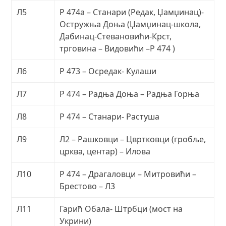
Л5
Р 474а – Станари (Редак, Џамџинац)-
Остружња Доња (Џамџинац-школа,
Дабинац-Стевановићи-Крст,
трговина – Видовићи –Р 474 )
Л6
Р 473 – Осредак- Кулаши
Л7
Р 474 – Радња Доња – Радња Горња
Л8
Р 474 – Станари- Растуша
Л9
Л2 – Рашковци – Цвртковци (гробље,
црква, центар) – Илова
Л10
Р 474 – Драгаловци – Митровићи –
Брестово – Л3
Л11
Гарић Обала- Штрбци (мост на
Укрини)