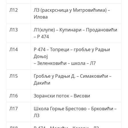
Л12
Л3 (раскрсница у Митровићима) –
Илова
Л13
Л1(клупе) – Купинари – Продановићи
– Р 474
Л14
Р 474 – Топреци – гробље у Радњи
Доњој
– Зеленковићи – школа – Л7
Л15
Гробље у Радњи Д. – Симаковићи –
Дакићи
Л16
Зорански поток – Висови
Л17
Школа Горње Брестово – Брковићи –
Л3