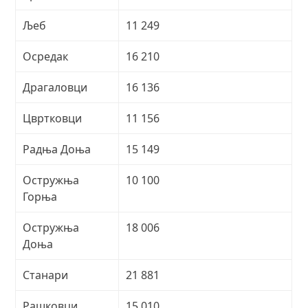
Љеб
11 249
Осредак
16 210
Драгаловци
16 136
Цвртковци
11 156
Радња Доња
15 149
Остружња
10 100
Горња
Остружња
18 006
Доња
Станари
21 881
Рашковци
15 010