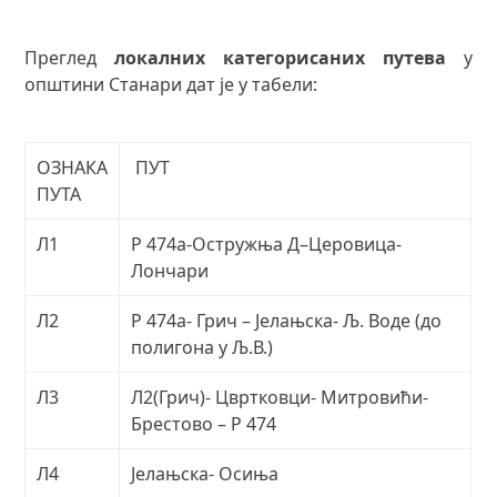
Преглед
локалних категорисаних путева
у
општини Станари дат је у табели:
ОЗНАКА
ПУТ
ПУТА
Л1
Р 474а-Остружња Д–Церовица-
Лончари
Л2
Р 474а- Грич – Јелањска- Љ. Воде (до
полигона у Љ.В.)
Л3
Л2(Грич)- Цвртковци- Митровићи-
Брестово – Р 474
Л4
Jелањска- Осиња