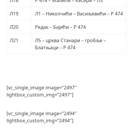
Л18
Р 474 – Малићи – Кесери – Л3
Л19
Л1 – Николчићи – Васиљевићи – Р 474
Л20
Редак – Бајићи – Р 474
Л21
Л5 – црква Станари – гробље –
Блатњаци – Р 474
[vc_single_image image=”2497″
lightbox_custom_img=”2497″]
[vc_single_image image=”2494″
lightbox_custom_img=”2494″]