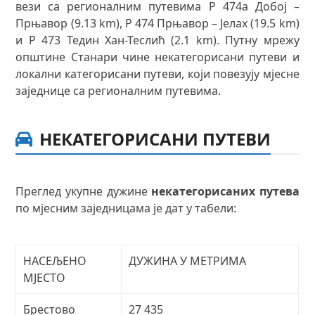
вези са регионалним путевима Р 474a Добој –
Прњавор (9.13 km), Р 474 Прњавор – Јелах (19.5 km)
и Р 473 Тедин Хан-Теслић (2.1 km). Путну мрежу
општине Станари чине некатегорисани путеви и
локални категорисани путеви, који повезују мјесне
заједнице са регионалним путевима.
НЕКАТЕГОРИСАНИ ПУТЕВИ
Преглед укупне дужине
некатегорисаних путева
по мјесним заједницама је дат у табели:
НАСЕЉЕНО
ДУЖИНА У МЕТРИМА
МЈЕСТО
Брестово
27 435