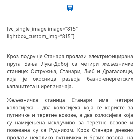
[vc_single_image image=”815″
lightbox_custom_img=”815″]
Кроз подручје Станара пролази електрифицирана
пруга Бања Лука-Добој са четири жељезничке
станице: Остружња, Станари, Љеб и Драгаловци,
која је окосница развоја базно-енергетских
капацитета ширег значаја.
Жељезничка станица Станари има четири
колосијека – два колосијека која се користе за
путничке и теретне возове, а два колосијека која
су намијењена искључиво за теретне возове и
повезана су са Рудником. Кроз Станаре дневно
пролази неколико путничких и брзих возова, на