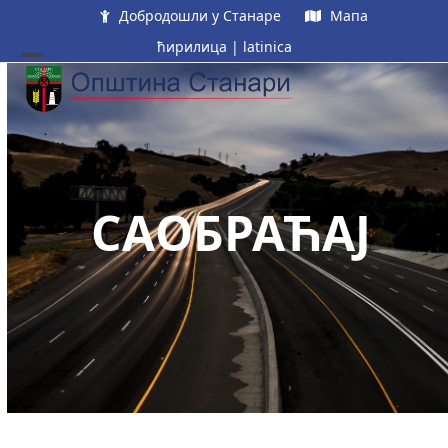
Skip
Добродошли у Станаре
Мапа
to
ћирилица
|
latinica
content
Open
Close
mobile
mobile
menu
menu
САОБРАЋАЈ