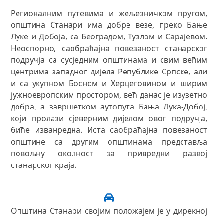
Регионалним путевима и жељезничком пругом,
општина Станари има добре везе, преко Бање
Луке и Добоја, са Београдом, Тузлом и Сарајевом.
Неоспорно, саобраћајна повезаност станарског
подручја са сусједним општинама и свим већим
центрима западног дијела Републике Српске, али
и са укупном Босном и Херцеговином и ширим
јужноевропским простором, већ данас је изузетно
добра, а завршетком аутопута Бања Лука-Добој,
који пролази сјеверним дијелом овог подручја,
биће изванредна. Иста саобраћајна повезаност
општине са другим општинама представља
повољну околност за привредни развој
станарског краја.
Општина Станари својим положајем је у дирекној