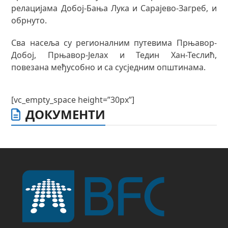
релацијама Добој-Бања Лука и Сарајево-Загреб, и
обрнуто.
Сва насеља су регионалним путевима Прњавор-
Добој, Прњавор-Јелах и Тедин Хан-Теслић,
повезана међусобно и са сусједним општинама.
[vc_empty_space height=”30px”]
ДОКУМЕНТИ