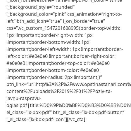
i_icon_fontawesome=”fa fa-file-pdf-o” i_color=”white”
i_background_style=”rounded”
i_background_color=”pink” css_animation=”right-to-
left” btn_add_icon=”true” i_on_border=”true”
css=”.vc_custom_1547201608995{border-top-width:
1px !important;border-right-width: 1px
!important;border-bottom-width: 1px
!important;border-left-width: 1px !important;border-
left-color: #e0e0e0 !important;border-right-color:
#e0e0e0 !important;border-top-color: #e0e0e0
!important;border-bottom-color: #e0e0e0
!important;border-radius: 2px !important;}”
btn_link=”url:http%3A%2F%2Fwww.opstinastanari.com
content%2Fuploads%2F2019%2F01%2FPoziv-za-
javnu-raspravu-
oglas.pdf|title:%D0%9F%D0%BE%D0%B3%D0%BB%D0%
el_class=”lx-box-pdf” btn_el_class=”lx-box-pdf-button”
i_el_class=”lx-box-pdf-icon”][/vc_cta]