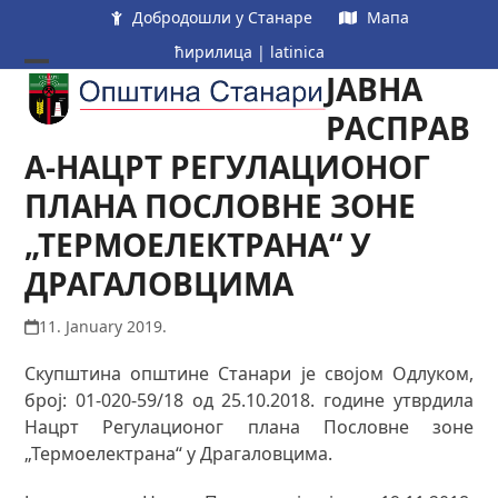
Skip
Добродошли у Станаре
Мапа
to
ћирилица
|
latinica
content
ЈАВНА
Open
Close
mobile
mobile
РАСПРАВ
menu
menu
А-НАЦРТ РЕГУЛАЦИОНОГ
ПЛАНА ПОСЛОВНЕ ЗОНЕ
„ТЕРМОЕЛЕКТРАНА“ У
ДРАГАЛОВЦИМА
11. January 2019.
Скупштина општине Станари је својом Одлуком,
број: 01-020-59/18 од 25.10.2018. године утврдила
Нацрт Регулационог плана Пословне зоне
„Термоелектрана“ у Драгаловцима.