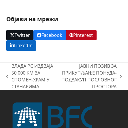
Објави на мрежи
Twitter
Facebook
Pinterest
LinkedIn
ВЛАДА РС ИЗДВАЈА
ЈАВНИ ПОЗИВ ЗА
50 000 КМ ЗА
ПРИКУПЉАЊЕ ПОНУДА-
previous
next
СПОМЕН-ХРАМ У
ПОДЗАКУП ПОСЛОВНОГ
post:
post:
СТАНАРИМА
ПРОСТОРА