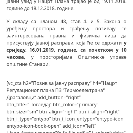
Јавни увид у Нацрт Плана трајао је од 19.11.2018.
године до 18.12.2018. године.
У складу са чланом 48, став 4. и 5. Закона о
уређењу простора и грађењу позивају се
заинтересована правна и физичка лица да
присуствују јавној расправи, која ће се одржати
у
сриједу,
16.01.2019. године, са почетком у 10
часова,
у просторијама Општинске управе
општине Станари.
[vc_cta h2=”Позив за јавну расправу” h4=”Нацрт
Регулационог плана ПЗ “Термоелектрана“
Драгаловци” add_button=”right”
btn_title=”Погледај” btn_color=”primary”
btn_size=”sm” btn_align=”right” btn_i_align=”right”
btn_i_type=”entypo” btn_i_icon_entypo=”entypo-icon
entypo-icon-book-open” add_icon=”left”