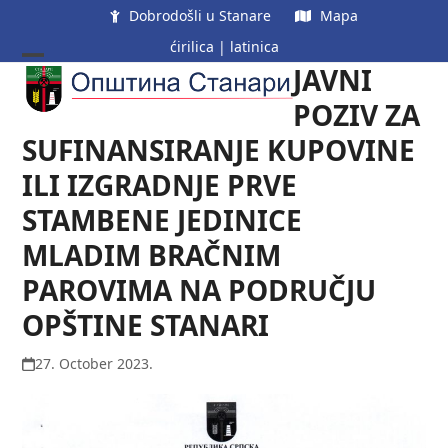
Skip
Dobrodošli u Stanare
Mapa
to
ćirilica
|
latinica
content
JAVNI
Open
Close
mobile
mobile
POZIV ZA
menu
menu
SUFINANSIRANJE KUPOVINE
ILI IZGRADNJE PRVE
STAMBENE JEDINICE
MLADIM BRAČNIM
PAROVIMA NA PODRUČJU
OPŠTINE STANARI
27. October 2023.