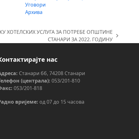
Уговори
Архива
ВКУ ХОТЕЛСКИХ УСЛУГА ЗА ПОТРЕБЕ ОПШТИНЕ
СТАНАРИ ЗА 2022. ГОДИНУ
Контактирајте нас
Адреса:
Станари бб, 74208 Станари
Телефон (централа):
053/201-810
Факс:
053/201-818
Радно вријеме:
од 07 до 15 часова