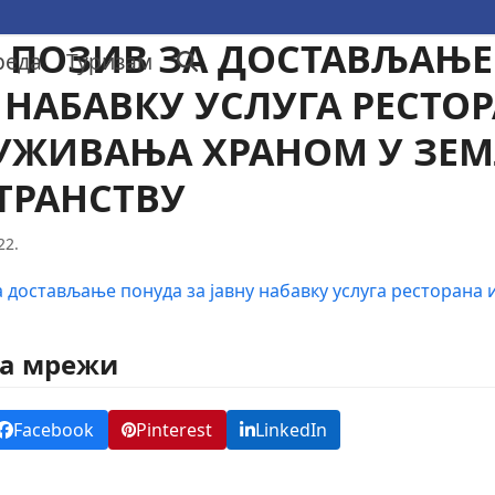
 ПОЗИВ ЗА ДОСТАВЉАЊЕ
реда
Туризам
 НАБАВКУ УСЛУГА РЕСТО
УЖИВАЊА ХРАНОМ У ЗЕ
ТРАНСТВУ
22.
а достављање понуда за јавну набавку услуга ресторана
на мрежи
Facebook
Pinterest
LinkedIn