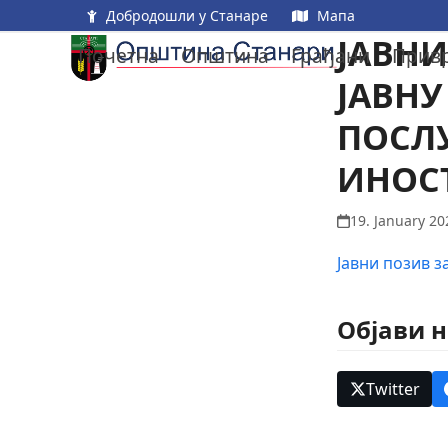
Skip
Добродошли у Станаре
Мапа
to
ЈАВНИ
Почетна
Општина
Грађани
Прив
content
ЈАВНУ
ПОСЛ
ИНОС
19. January 20
Јавни позив з
Објави 
Twitter