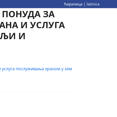
ћирилица
|
latinica
 ПОНУДА ЗА
РАНА И УСЛУГА
МЉИ И
 и услуга послуживања храном у зем