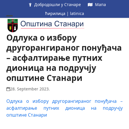
Skip
Добродошли у Станаре
Мапа
to
ћирилица
|
latinica
content
Open
Close
mobile
mobile
Одлука о избору
menu
menu
другорангираног понуђача
– асфалтирање путних
дионица на подручју
општине Станари
28. September 2023.
Одлука о избору другорангираног понуђача –
асфалтирање путних дионица на подручју
општине Станари