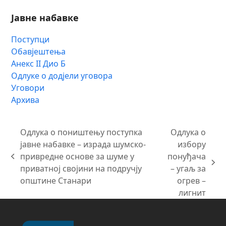
Јавне набавке
Поступци
Обавјештења
Анекс II Дио Б
Одлуке о додјели уговора
Уговори
Архива
Одлука о поништењу поступка
Одлука о
јавне набавке – израда шумско-
избору
привредне основе за шуме у
понуђача
previous
next
приватној својини на подручју
– угаљ за
post:
post:
општине Станари
огрев –
лигнит