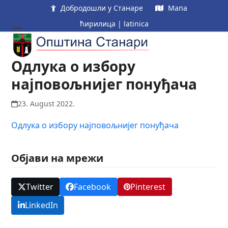
Skip
Добродошли у Станаре
Мапа
to
ћирилица
|
latinica
content
Open
Close
mobile
mobile
Одлука о избору
menu
menu
најповољнијег понуђача
23. August 2022.
Одлука о избору најповољнијег понуђача
Објави на мрежи
Twitter
Facebook
Pinterest
LinkedIn