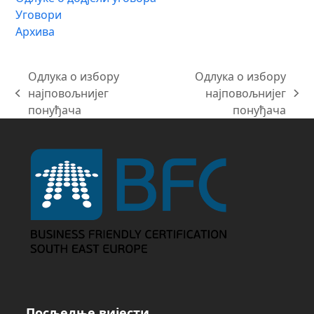
Уговори
Архива
Одлука о избору
Одлука о избору
најповољнијег
најповољнијег
previous
next
понуђача
понуђача
post:
post:
Посљедње вијести