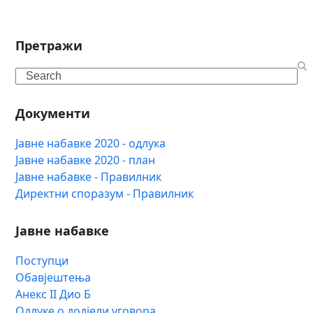
Претражи
Search
Документи
Јавне набавке 2020 - одлука
Јавне набавке 2020 - план
Јавне набавке - Правилник
Директни споразум - Правилник
Јавне набавке
Поступци
Обавјештења
Анекс II Дио Б
Одлуке о додјели уговора