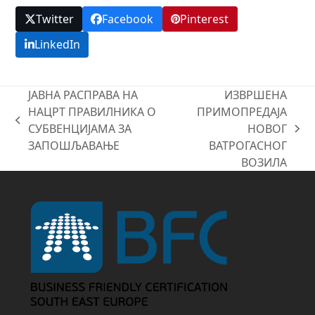
Twitter
Facebook
Pinterest
LinkedIn
ЈАВНА РАСПРАВА НА
ИЗВРШЕНА
НАЦРТ ПРАВИЛНИКА О
ПРИМОПРЕДАЈА
previous
СУБВЕНЦИЈАМА ЗА
НОВОГ
next
post:
ЗАПОШЉАВАЊЕ
ВАТРОГАСНОГ
post:
ВОЗИЛА