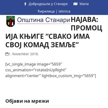
Skip
Добродошли у Станаре
Мапа
to
ћирилица
|
latinica
content
НАЈАВА:
Open
Close
mobile
mobile
ПРОМОЦ
menu
menu
ИЈА КЊИГЕ “СВАКО ИМА
СВОЈ КОМАД ЗЕМЉЕ”
1. November 2018.
[vc_single_image image=”5659″
css_animation=”rotateInUpRight”
alignment=”center” lightbox_custom_img=”5659″]
Објави на мрежи