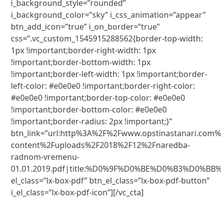
i_background_style=”rounded”
i_background_color=”sky” i_css_animation=”appear”
btn_add_icon=”true” i_on_border=”true”
css=”.vc_custom_1545915288562{border-top-width:
1px !important;border-right-width: 1px
!important;border-bottom-width: 1px
!important;border-left-width: 1px !important;border-
left-color: #e0e0e0 !important;border-right-color:
#e0e0e0 !important;border-top-color: #e0e0e0
!important;border-bottom-color: #e0e0e0
!important;border-radius: 2px !important;}”
btn_link=”url:http%3A%2F%2Fwww.opstinastanari.com
content%2Fuploads%2F2018%2F12%2Fnaredba-
radnom-vremenu-
01.01.2019.pdf|title:%D0%9F%D0%BE%D0%B3%D0%B
el_class=”lx-box-pdf” btn_el_class=”lx-box-pdf-button”
i_el_class=”lx-box-pdf-icon”][/vc_cta]