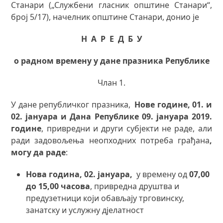
Станари („Службени гласник општине Станари“,
број 5/17), начелник општине Станари, донио је
Н А Р Е Д Б У
о
радном времену у дане празника Републике
Члан 1.
У дане републичког празника,
Новe године
,
01. и
02. јануара и Дана Републике 09. јануара 201
9
.
године
, привредни и други субјекти не раде, али
ради задовољења неопходних потреба грађана
,
могу да раде
:
Нова година
, 02.
j
ануара
,
у времену од
07,00
до 15,00 часова
, привредна друштва и
предузетници који обављају трговинску,
занатску и услужну дјелатност