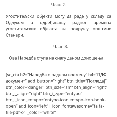
Члан 2.
Угоститељски објекти могу да раде у складу са
Одлуком о одређивању радног времена
угоститељских објеката на подручју општине
Станари.
Члан 3.
Ова Наредба ступа на снагу даном доношења.
[vc_cta h2=”Наредба о радном времену” h4=”ПДФ
документ” add_button=”right” btn_title=”Погледај”
btn_color=”danger” btn_size=”sm” btn_align=”right”
btn_i_align=”right” btn_i_type=”entypo”
btn_i_icon_entypo=”entypo-icon entypo-icon-book-
open” add_icon=”left” i_icon_fontawesome=”fa fa-
file-pdf-o” i_color=”white”