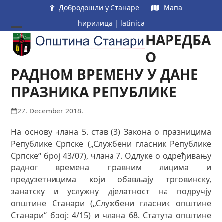
Skip
Добродошли у Станаре
Мапа
to
ћирилица
|
latinica
content
НАРЕДБА
Open
Close
mobile
mobile
О
menu
menu
РАДНОМ ВРЕМЕНУ У ДАНЕ
ПРАЗНИКА РЕПУБЛИКЕ
27. December 2018.
На основу члана 5. став (3) Закона о празницима
Републике Српске („Службени гласник Републике
Српске“ број 43/07), члана 7. Одлуке о одређивању
радног времена правним лицима и
предузетницима који обављају трговинску,
занатску и услужну дјелатност на подручју
општине Станари („Службени гласник општине
Станари“ број: 4/15) и члана 68. Статута општине