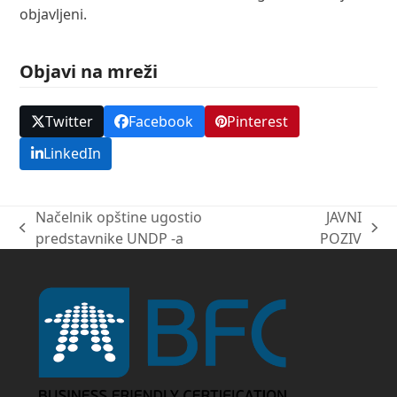
objavljeni.
Objavi na mreži
Twitter
Facebook
Pinterest
LinkedIn
Načelnik opštine ugostio
JAVNI
previous
next
predstavnike UNDP -a
POZIV
post:
post: