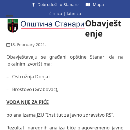
Skip
Dobrodošli u Stanare
Mapa
to
ćirilica
|
latinica
content
Obavješt
Open
Close
mobile
mobile
enje
menu
menu
18. February 2021.
Obavještavaju se građani opštine Stanari da na
lokalnim izvorištima:
– Ostružnja Donja i
– Brestovo (Grabovac),
VODA NIJE ZA PIĆE
po analizama JZU “Institut za javno zdravstvo RS”.
Rezultati narednih analiza biće blagovremeno javno