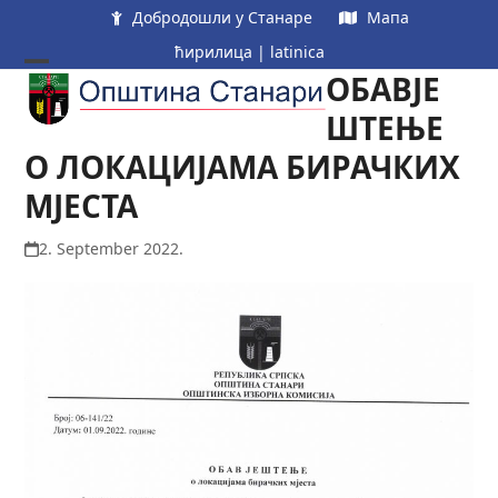
Skip
Добродошли у Станаре
Мапа
to
ћирилица
|
latinica
content
ОБАВЈЕ
Open
Close
mobile
mobile
ШТЕЊЕ
menu
menu
О ЛОКАЦИЈАМА БИРАЧКИХ
МЈЕСТА
2. September 2022.