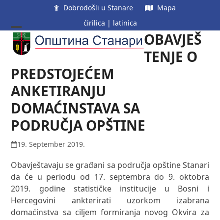
Skip
Dobrodošli u Stanare
Mapa
to
ćirilica
|
latinica
content
OBAVJEŠ
Open
Close
mobile
mobile
TENJE O
menu
menu
PREDSTOJEĆEM
ANKETIRANJU
DOMAĆINSTAVA SA
PODRUČJA OPŠTINE
19. September 2019.
Obavještavaju se građani sa područja opštine Stanari
da će u periodu od 17. septembra do 9. oktobra
2019. godine statističke institucije u Bosni i
Hercegovini ankterirati uzorkom izabrana
domaćinstva sa ciljem formiranja novog Okvira za