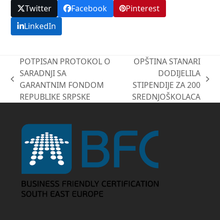
Twitter
Facebook
Pinterest
LinkedIn
POTPISAN PROTOKOL O
OPŠTINA STANARI
SARADNJI SA
DODIJELILA
previous
next
GARANTNIM FONDOM
STIPENDIJE ZA 200
post:
post:
REPUBLIKE SRPSKE
SREDNJOŠKOLACA