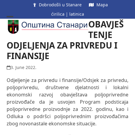
Skip
Dobrodošli u Stanare
Mapa
to
ćirilica
|
latinica
content
OBAVJEŠ
Open
Close
mobile
mobile
TENJE
menu
menu
ODJELJENJA ZA PRIVREDU I
FINANSIJE
3. June 2022.
Odjeljenje za privredu i finansije/Odsjek za privredu,
poljoprivredu, društvene djelatnosti i lokalni
ekonomski razvoj obavještava poljoprivredne
proizvođače da je usvojen Program podsticaja
poljoprivredne proizvodnje za 2022. godinu, kao i
Odluka o podršci poljoprivrednim proizvođačima
zbog novonastale ekonomske situacije.