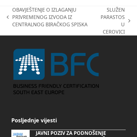
OBAVJEŠTENJE O IZLAGANJU
SLUŽEN
PRIVREMENOG IZVODA IZ
PARASTOS
previous
next
CENTRALNOG BIRAČKOG SPISKA
U
post:
post:
CEROVICI
Posljednje vijesti
JAVNI POZIV ZA PODNOŠENJE