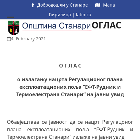
Skip
Добродошли у Станаре
Мапа
to
ћирилица
|
latinica
content
ОГЛАС
Open
Close
mobile
mobile
4. February 2021.
menu
menu
О Г Л А С
о излагању нацрта Регулационог плана
експлоатационих поља “ЕФТ-Рудник и
Термоелектрана Станари“ на јавни увид
Обавјештава се јавност да се нацрт Регулацоног
плана експлоатационих поља “ЕФТ-Рудник и
Термоелектрана Станари“ излаже на јавни увид.