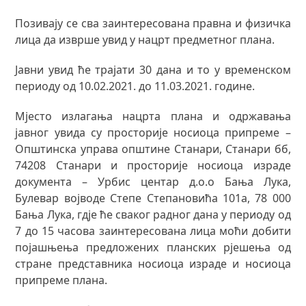
Позивају се сва заинтересована правна и физичка
лица да изврше увид у нацрт предметног плана.
Јавни увид ће трајати 30 дана и то у временском
периоду од 10.02.2021. до 11.03.2021. године.
Мјесто излагања нацрта плана и одржавања
јавног увида су просторије носиоца припреме –
Општинска управа општине Станари, Станари бб,
74208 Станари и просторије носиоца израде
документа – Урбис центар д.о.о Бања Лука,
Булевар војводе Степе Степановића 101а, 78 000
Бања Лука, гдје ће сваког радног дана у периоду од
7 до 15 часова заинтересована лица моћи добити
појашњења предложених планских рјешења од
стране представника носиоца израде и носиоца
припреме плана.