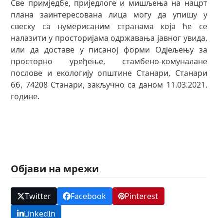
Све примједбе, приједлоге и мишљења на нацрт
плана заинтересована лица могу да упишу у
свеску са нумерисаним странама која ће се
налазити у просторијама одржавања јавног увида,
или да доставе у писаној форми Одјељењу за
просторно уређење, стамбено-комуналане
послове и екологију општине Станари, Станари
бб, 74208 Станари, закључно са даном 11.03.2021.
године.
Објави на мрежи
Twitter
Facebook
Pinterest
LinkedIn