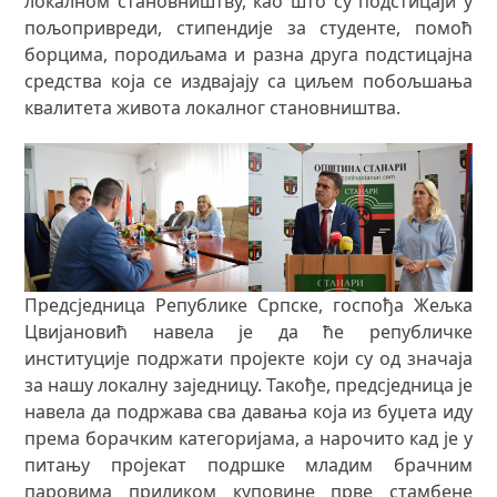
локалном становништву, као што су подстицаји у
пољопривреди, стипендије за студенте, помоћ
борцима, породиљама и разна друга подстицајна
средства која се издвајају са циљем побољшања
квалитета живота локалног становништва.
Предсједница Републике Српске, госпођа Жељка
Цвијановић навела је да ће републичке
институције подржати пројекте који су од значаја
за нашу локалну заједницу. Такође, предсједница је
навела да подржава сва давања која из буџета иду
према борачким категоријама, а нарочито кад је у
питању пројекат подршке младим брачним
паровима приликом куповине прве стамбене