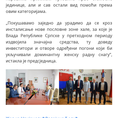
јединице, али и сав остали вид помоћи према
овим категоријама.
„Покушавамо заједно да урадимо да се кроз
инсталисање нове пословне зоне хале, за које је
Влада Републике Српске у претходном периоду
издвојила значајна средства, ту доведу
инвеститори и отворе одређени погони који би
укључивали доминантну женску радну снагу“,
истакла је предсједница.