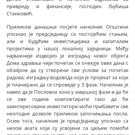
привреду и финансије, господин Љубиша
Станковић.
Приликом данашње посјете начелник Општине
упознао је предсједницу са постојећим стањем,
али и будућим инвестицијама и капиталим
пројектима у нашој локалној заједници. Међу
најважније издвојио је изградњу новог објекта
Дома здравља чији почетак се очекује ових дана с
обзиром да су створени сви услови за почетак
радова; изградњу водовода који је пројекат за који
је планирано да се спроведе у 3 фазе. Начелник је
навео да је Пословна зона у завршној фази и да ће
се ове године комплетирати тако да ће
заинтересовани инвеститори моћи прибавити све
неоподне дозволе приликом започињања посла.
Осим тога, начелник је предсједницу упознао са
низом аката који су усвојени са циљем помоћи