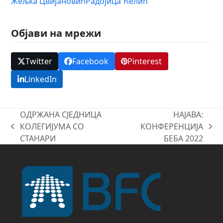
Жељка Цвијановић
Радојица Ћелић
Објави на мрежи
Twitter
Facebook
Pinterest
LinkedIn
ОДРЖАНА СЈЕДНИЦА
НАЈАВА:
КОЛЕГИЈУМА СО
КОНФЕРЕНЦИЈА
previous
next
СТАНАРИ
БЕБА 2022
post:
post: