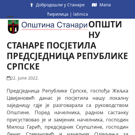
Skip
Добродошли у Станаре
Мапа
to
ћирилица
|
latinica
content
ОПШТИ
Open
Close
mobile
mobile
НУ
menu
menu
СТАНАРЕ ПОСЈЕТИЛА
ПРЕДСЈЕДНИЦА РЕПУБЛИКЕ
СРПСКЕ
22. June 2022.
Предсједница Републике Српске, госпођа Жељка
Цвијановић данас је посјетила нашу локалну
заједницу гдје је разговарала са руководством
Општине. Поред начелника, радном састанку
присуствовао је и замјеник начелника, господин
Милош Гарић, предсједник Скупштине, господин
Денис Стевановић и начелник Одјељења за