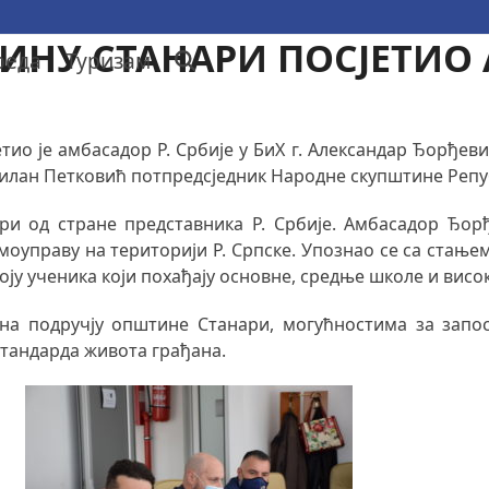
НУ СТАНАРИ ПОСЈЕТИО 
реда
Туризам
етио је амбасадор Р. Србије у БиХ г. Александар Ђорђеви
Милан Петковић потпредсједник Народне скупштине Репу
ри од стране представника Р. Србије. Амбасадор Ђорђ
амоуправу на територији Р. Српске. Упознао се са стањ
оју ученика који похађају основне, средње школе и висо
а на подручју општине Станари, могућностима за зап
стандарда живота грађана.