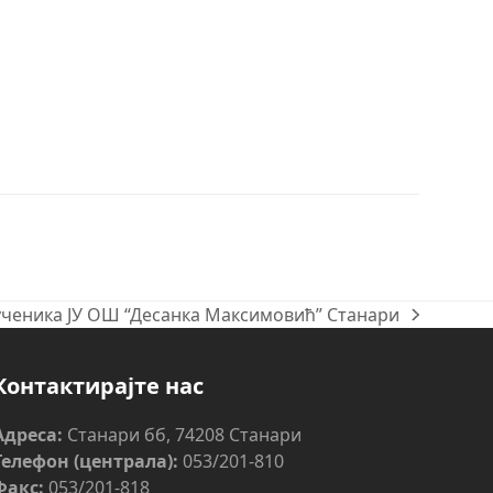
ученика ЈУ ОШ “Десанка Максимовић” Станари
Контактирајте нас
Адреса:
Станари бб, 74208 Станари
Телефон (централа):
053/201-810
Факс:
053/201-818