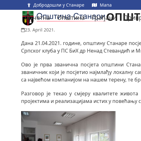
Skip
Добродошли у Станаре
Мапа
to
ОПШТИ
Почетна
Општина
Грађани
Прив
content
23. April 2021.
Дана 21.04.2021. године, општину Станаре посј
Српског клуба у ПС БиХ др Ненад Стевандић и 
Ово је прва званична посјета општини Стана
званичник који је посјетио најмлађу локалну с
са највећом компанијом на нашем терену, те бр
Разговор је текао у смјеру квалитете живот
пројектима и реализацијама истих у повећању 