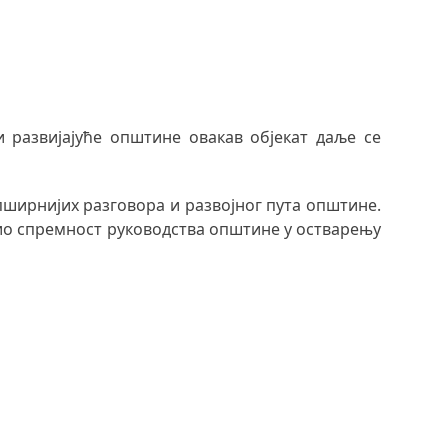
 развијајуће општине овакав објекат даље се
пширнијих разговора и развојног пута општине.
авио спремност руководства општине у остварењу