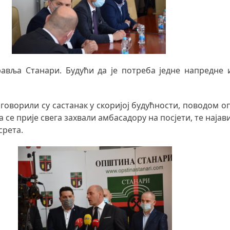
вља Станари. Будући да је потреба једне напредне и
говорили су састанак у скоријој будућности, поводом о
 се прије свега захвали амбасадору на посјети, те нај
срета.