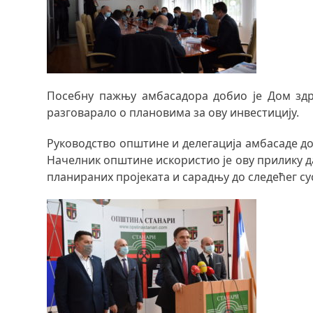
Посебну пажњу амбасадора добио је Дом здра
разговарало о плановима за ову инвестицију.
Руководство општине и делегација амбасаде до
Начелник општине искористио је ову прилику да
планираних пројеката и сарадњу до следећег су