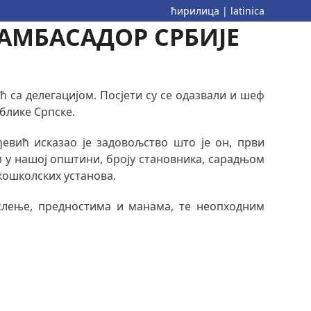
ћирилица
|
latinica
АМБАСАДОР СРБИЈЕ
ћ са делегацијом. Посјети су се одазвали и шеф
блике Српске.
евић исказао је задовољство што је он, први
ем у нашој општини, броју становника, сарадњом
кошколских установа.
ослење, предностима и манама, те неопходним