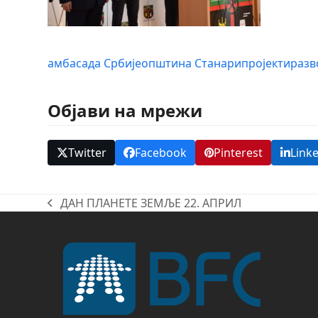
амбасада Србије
општина Станари
пројекти
разв
Објави на мрежи
Twitter
Facebook
Pinterest
Link
ДАН ПЛАНЕТЕ ЗЕМЉЕ 22. АПРИЛ
previous
post: