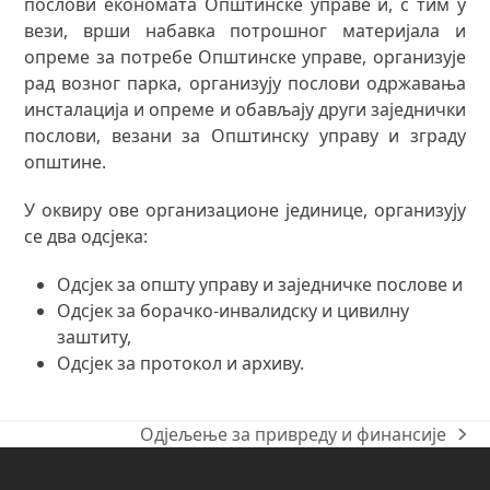
послови економата Општинске управе и, с тим у
вези, врши набавка потрошног материјала и
опреме за потребе Општинске управе, организује
рад возног парка, организују послови одржавања
инсталација и опреме и обављају други заједнички
послови, везани за Општинску управу и зграду
општине.
У оквиру ове организационе јединице, организују
се два одсјека:
Одсјек за општу управу и заједничке послове и
Одсјек за борачко-инвалидску и цивилну
заштиту,
Одсјек за протокол и архиву.
Одјељење за привреду и финансије
next
post: