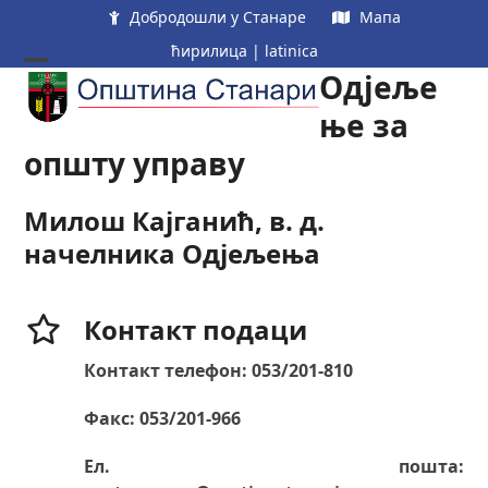
Skip
Добродошли у Станаре
Мапа
to
ћирилица
|
latinica
content
Одјеље
Open
Close
mobile
mobile
ње за
menu
menu
општу управу
Милош Кајганић, в. д.
начелника Одјељења
Контакт подаци
Контакт телефон: 053/201-810
Факс: 053/201-966
Ел. пошта: