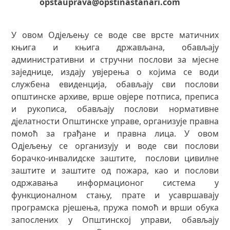
opstauprava@opstinastanari.com
У овом Одјељењу се воде све врсте матичних
књига и књига држављана, обављају
административни и стручни послови за мјесне
заједнице, издају увјерења о којима се води
службена евиденција, обављају сви послови
општинске архиве, врше овјере потписа, преписа
и рукописа, обављају послови нормативне
дјелатности Општинске управе, организује правна
помоћ за грађане и правна лица. У овом
Одјељењу се организују и воде сви послови
борачко-инвалидске заштите, послови цивилне
заштите и заштите од пожара, као и послови
одржавања информационог система у
функционалном стању, прате и усавршавају
програмска рјешења, пружа помоћ и врши обука
запослених у Општинској управи, обављају